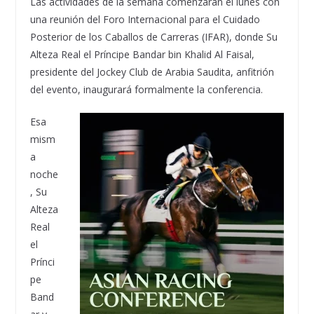
Las actividades de la semana comenzarán el lunes con
una reunión del Foro Internacional para el Cuidado
Posterior de los Caballos de Carreras (IFAR), donde Su
Alteza Real el Príncipe Bandar bin Khalid Al Faisal,
presidente del Jockey Club de Arabia Saudita, anfitrión
del evento, inaugurará formalmente la conferencia.
Esa
mism
a
noche
, Su
Alteza
Real
el
Prínci
pe
Band