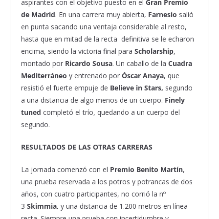
aspirantes con el objetivo puesto en el
Gran Premio
de Madrid
. En una carrera muy abierta,
Farnesio
salió
en punta sacando una ventaja considerable al resto,
hasta que en mitad de la recta definitiva se le echaron
encima, siendo la victoria final para
Scholarship
,
montado por
Ricardo Sousa
. Un caballo de la
Cuadra
Mediterráneo
y entrenado por
Óscar Anaya
, que
resistió el fuerte empuje de
Believe in Stars,
segundo
a una distancia de algo menos de un cuerpo.
Finely
tuned
completó el trío, quedando a un cuerpo del
segundo.
RESULTADOS DE LAS OTRAS CARRERAS
La jornada comenzó con el
Premio Benito Martín
,
una prueba reservada a los potros y potrancas de dos
años, con cuatro participantes, no corrió la nº
3
Skimmia,
y una distancia de 1.200 metros en línea
recta. Siempre una prueba con incertidumbre y