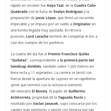
rápido en resolver fue
Haya Taal
, de la
Cuadra Caño
Quebrado
con la fusta de
Evelyn Rodríguez
y la
preparación de
Jesús López
, que firmó un recorrido
impecable y se impuso por un cuello a
Originator
en
una bonita llegada muy ajustada. En tercera
posición,
Lord Larache
terminó de completar el trio a
casi dos cuerpos de los punteros.
La cuarta del día fue el
Premio Francisco Quiles
“Quilates”
, correspondiente a
la primera parte del
hándicap dividido
, también sobre 1.200 metros en
línea recta y 11 aspirantes. La carrera se lanzó con
fuerza desde la apertura de cajones en un rapidísimo
sprint que terminó con la victoria in extremis
del
veterano
El Bosnia
.
El pupilo de
Guillermo
Arizkorreta
, propiedad de la
Yeguada Rocío
y
montado por
Vaclav Janacek
, supo colocarse por los
carriles más exteriores y venció con firmeza por tan