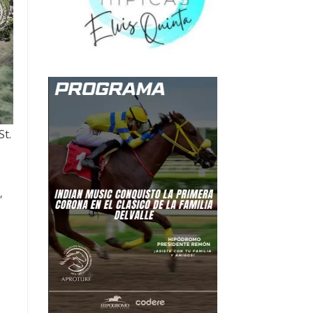
St.
,