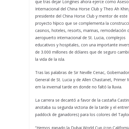
que tras dejar Longines ahora ejerce como Aseso
Internacional del China Horse Club y Theo Ah Khin
presidente del China Horse Club y mentor de este
proyecto hípico que se complementa la construcc
casinos, hoteles, resorts, marinas, remodelación d
aeropuerto internacional de St. Lucia, complejos
educativos y hospitales, con una importante inver
de 3.000 millones de dólares que de seguro camb
la vida de la isla.
Tras las palabras de Sir Neville Cenac, Gobernado
General de St. Lucia y de Allen Chastanet, Primer Mi
em la invernal tarde en donde no faltó la lluvia.
La carrera se decantó a favor de la castaña Castin
anotaba su segunda victoria de la tarde y el entr
paddock de ganadores) para los colores del Tayl
“Hemos ganado la Dubai World Cup (con Californi