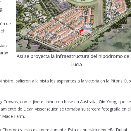
r
g,
ión de
el
sión
iarán
Así se proyecta la infraestructura del hipódromo de 
Lucia
r
nistro, salieron a la pista los aspirantes a la victoria en la Pitons Cup
g Crowns, con el jinete chino con base en Australia, Qin Yong, que se
enamiento de Dean Visser (quien se tomaba su tercera fotografía en el
or Made Farm.
a Chrome) y esto es impresionante. Esta es nuestra pequeña Dubai