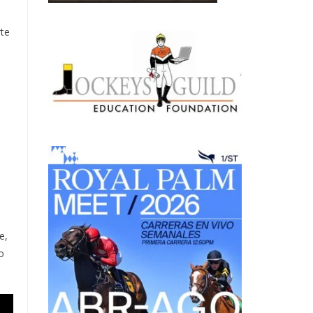
rte
e
e,
o