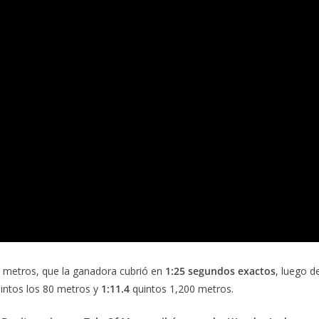
0 metros, que la ganadora cubrió en
1:25 segundos exactos
, luego d
intos los 80 metros y
1:11.4
quintos 1,200 metros.