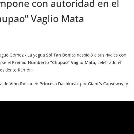
mpone con autoridad en el
upao” Vaglio Mata
Migue Gómez.- La yegua
Sol Tan Bonita
despidió a sus rivales con
arse el
Premio Humberto “Chupao” Vaglio Mata
, celebrado el
residente Remón.
ja de
Vino Rosso
en
Princesa Dashkova
, por
Giant’s Causeway
, y