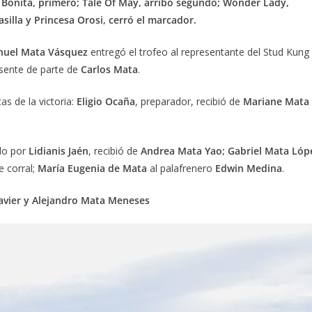
 Bonita, primero; Tale Of May, arribó segundo; Wonder Lady,
silla y Princesa Orosi, cerró el marcador.
uel Mata Vásquez
entregó el trofeo al representante del Stud Kung
esente de parte de
Carlos Mata
.
s de la victoria:
Eligio Ocaña
, preparador, recibió de
Mariane Mata
ado por
Lidianis Jaén
, recibió de
Andrea Mata Yao; Gabriel Mata Lóp
e corral;
María Eugenia de Mata
al palafrenero
Edwin Medina
.
Javier y Alejandro Mata Meneses