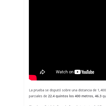
La prueba se disputó sobre una distancia de 1,40
parciales de
22.4 quintos los 400 metros
,
46.3
qu