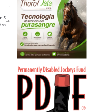
n S
idro