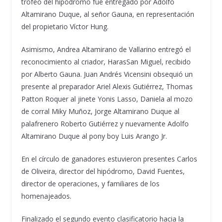
trofeo del hipódromo fue entregado por Adolfo
Altamirano Duque, a
l señor
Gauna
, en representación
del propietario Víctor
Hung
.
Asimismo, Andrea Altamirano de
Vallarino
entregó el
reconocimiento al criador,
Haras
San Miguel, recibido
por Alberto
Gauna
. Juan Andrés
Vicensini
obsequió un
presente al preparador Ariel Alexis Gutiérrez, Thomas
Patton
Roquer
al jinete
Yonis
Lasso, Daniela al mozo
de corral
Miky
Muñoz, Jorge Altamirano Duque al
palafrenero Roberto Gutiérrez y nuevamente Adolfo
Altamirano Duque al pony
boy
Luis Arango Jr.
En el círculo de ganadores estuvieron presentes Carlos
de Oliveira, director del hipódromo, David Fuentes,
director de operaciones, y familiares de los
homenajeados.
Finalizado el segundo evento clasificatorio hacia la