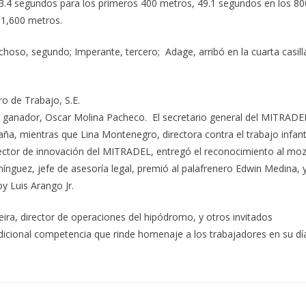
: 23.4 segundos para los primeros 400 metros, 49.1 segundos en los 80
 1,600 metros.
nchoso, segundo; Imperante, tercero; Adage, arribó en la cuarta casill
o de Trabajo, S.E.
io ganador, Oscar Molina Pacheco. El secretario general del MITRADE
ña, mientras que Lina Montenegro, directora contra el trabajo infanti
irector de innovación del MITRADEL, entregó el reconocimiento al mo
nguez, jefe de asesoría legal, premió al palafrenero Edwin Medina, 
oy Luis Arango Jr.
eira, director de operaciones del hipódromo, y otros invitados
adicional competencia que rinde homenaje a los trabajadores en su dí