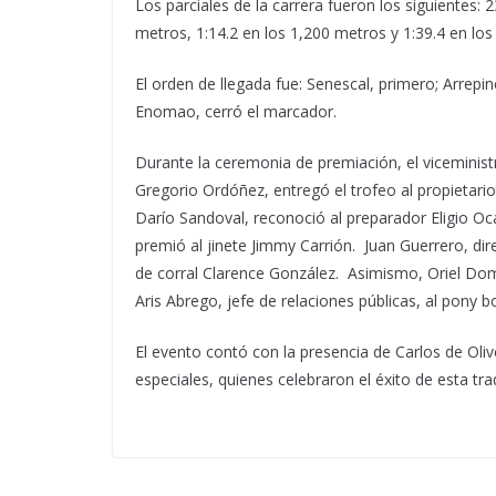
Los parciales de la carrera fueron los siguientes
metros, 1:14.2 en los 1,200 metros y 1:39.4 en los
El orden de llegada fue: Senescal, primero; Arrepi
Enomao, cerró el marcador.
Durante la ceremonia de premiación, el viceministr
Gregorio Ordóñez, entregó el trofeo al propietar
Darío Sandoval, reconoció al preparador Eligio Oca
premió al jinete Jimmy Carrión. Juan Guerrero, d
de corral Clarence González. Asimismo, Oriel Domí
Aris Abrego, jefe de relaciones públicas, al pony b
El evento contó con la presencia de Carlos de Oliv
especiales, quienes celebraron el éxito de esta tr