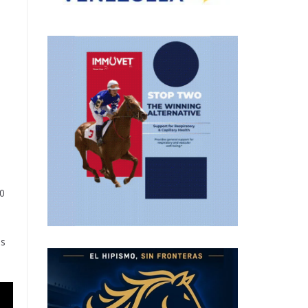
l
00
es