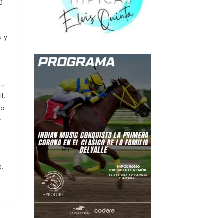
0
a y
L,
l,
zo
y
a.