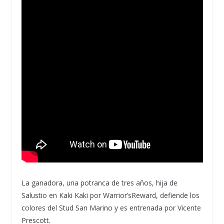
La ganadora, una potranca de
tres años
, hija de
Salustio
en
Kaki
Kaki
por
Warrior’s
Reward
, defiende los
colores del
Stud
San Marino
y es entrenada por
Vicente
Prescott
.