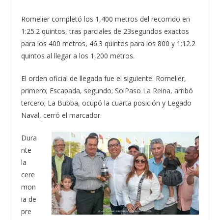
Romelier
completó los
1,400 metros
del recorrido en
1:25.2
quintos
, tras parciales de
23
segundos
exactos
para los 400 metros,
46.3
quintos
para los 800 y
1:12.2
quintos
al llegar a los 1,200 metros.
El orden oficial de llegada fue el siguiente:
Romelier
,
primero
; Escapada,
segundo
; Sol
Paso La Reina
,
arribó
tercero
; La
Bubba
,
ocupó la cuarta posición
y
Legado
Naval
,
cerró el marcador.
Dura
nte
la
cere
mon
ia de
pre