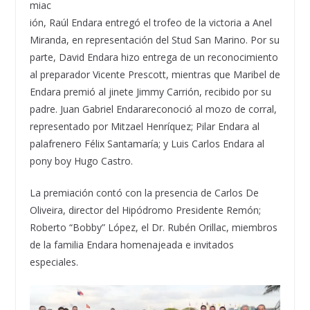
miac
ión,
Raúl Endara
entregó el trofeo de la victoria a
Anel
Miranda
, en representación del
Stud
San Marino. Por su
parte,
David Endara
hizo entrega de
un
reconocimiento
al preparador
Vicente Prescott
, mientras que
Maribel de
Endara
premió al jinete
Jimmy Carrión
, recibido por su
padre.
Juan Gabriel Endara
reconoció al mozo de corral,
representado por
Mitzael
Henríquez
;
Pilar Endara
al
palafrenero
Félix Santamaría
; y
Luis Carlos Endara
al
pony
boy
Hugo Castro
.
La premiación contó con la presencia
de
Carlos De
Oliveira
, director del Hipódromo Presidente Remón;
Roberto “Bobby” López
, el Dr.
Rubén
Orillac
, miembros
de la
familia Endara
homenajeada e invitados
especiales.