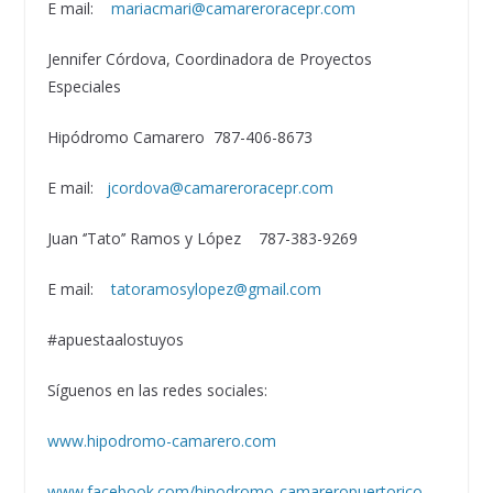
E mail:
mariacmari@camareroracepr.com
Jennifer Córdova, Coordinadora de Proyectos
Especiales
Hipódromo Camarero 787-406-8673
E mail:
jcordova@camareroracepr.com
Juan ‘’Tato’’ Ramos y López 787-383-9269
E mail:
tatoramosylopez@gmail.com
#apuestaalostuyos
Síguenos en las redes sociales:
www.hipodromo-camarero.com
www.facebook.com/hipodromo-camareropuertorico