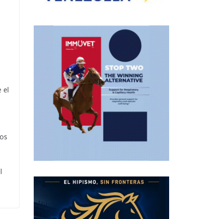
 el
dos
l