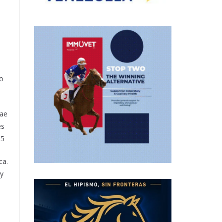
to
cae
es
-5
ca.
y
,