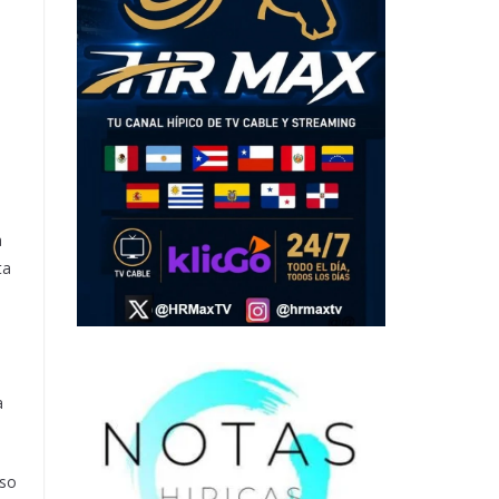
o
a
ta
a
aso