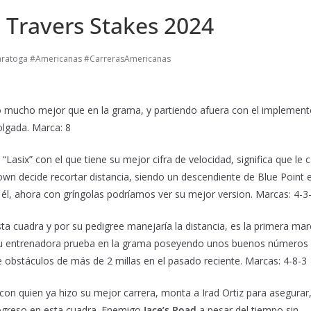
 Travers Stakes 2024
ratoga #Americanas #CarrerasAmericanas
do mucho mejor que en la grama, y partiendo afuera con el implemen
olgada. Marca: 8
 “Lasix” con el que tiene su mejor cifra de velocidad, significa que le 
wn decide recortar distancia, siendo un descendiente de Blue Point 
l, ahora con gríngolas podríamos ver su mejor version. Marcas: 4-3
ta cuadra y por su pedigree manejaría la distancia, es la primera mar
su entrenadora prueba en la grama poseyendo unos buenos números 
obstáculos de más de 2 millas en el pasado reciente. Marcas: 4-8-3
n quien ya hizo su mejor carrera, monta a Irad Ortiz para asegurar
ogreso en esta cuadra. Enemigo
Jace’s Road
a pesar del tiempo sin