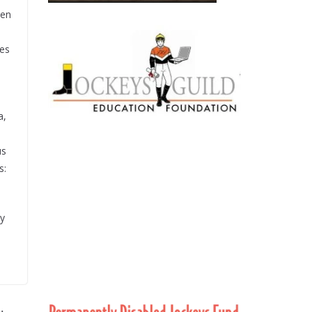
 en
 es
a,
us
s:
y