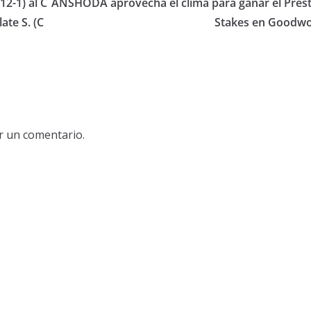
2-1) al C
ANSHODA aprovecha el clima para ganar el Prest
ate S. (C
Stakes en Goodw
r un comentario.