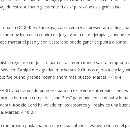
ajado extraordinario y estrenar “Lasix” para–Cox es significativo.
ctoria en OC 80K en Saratoga, corre cerca y se presentara al final, ha
hecho muy bien en la cuadra de Jorge Abreu este ejemplar, aunque n
ebe marcar el paso y con Castellano puede ganar de punta a punta.
ista irregular lo dejó listo para esta carrera donde saldrá temprano 
ge Weaver.
Zuniga
me agradan mucho sus 2 últimos ejercicios y la yun
but fue bueno y repite rosario ahora más puesto. Marcas: 1-10-4
BARO y ha trabajado primores para un excelente entrenador con los
gnty
su hermana completa “Jane Grey” gano aquí en su debut y lo ha
 debut.
Rookie Card
ha volado en los aprontes y
Freaky
es una buen
da. Marcas: 4-10-2-1
o mejorando paulatinamente, y en su anterior desfavorecida en el p