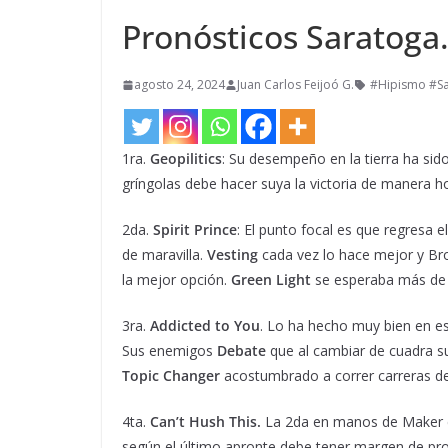
Pronósticos Saratoga.
agosto 24, 2024
Juan Carlos Feijoó G.
#Hipismo #Sa
1ra.
Geopilitics
: Su desempeño en la tierra ha si
gríngolas debe hacer suya la victoria de manera h
2da.
Spirit Prince
: El punto focal es que regresa el
de maravilla.
Vesting
cada vez lo hace mejor y Bro
la mejor opción.
Green Light
se esperaba más de é
3ra.
Addicted to You
. Lo ha hecho muy bien en es
Sus enemigos
Debate
que al cambiar de cuadra 
Topic Changer
acostumbrado a correr carreras de 
4ta.
Can’t Hush This.
La 2da en manos de Maker co
según el último apronte debe tener margen de pr