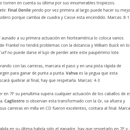
o tomen en cuenta su última por sus innumerables tropiezos.
etir.
Final Denile
yendo por vez primera al largo puede hacer su mejo
sidero porque cambia de cuadra y Casse esta encendido. Marcas: 8-1
rf aunado a su primera actuación en Norteamérica lo coloca varios
e Frankel no tendrá problemas con la distancia y William Buick en lo
Turf no puede darse el lujo de perder ante este paupérrimo lote.
rando con las carreras, marcara el paso y en una pista rápida de
margen para ganar de punta a punta.
Vahva
es la yegua que esta
cará quebrar al final, hay que respetarla. Marcas: 4-3
r en 7F su penultima supera cualquier actuación de los caballos de e
ca.
Cagliostro
si observan esta transformado con la Gr, va afuera y
sus carreras en milla en CD fueron excelentes, contara al final. Marca
alida en su última habría sido el ganador, hay que respetarlo en 7F y