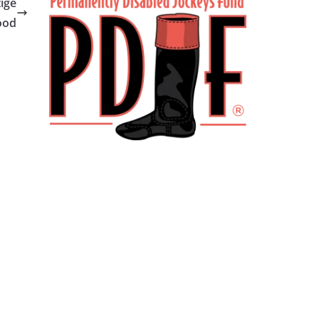
ige
ood