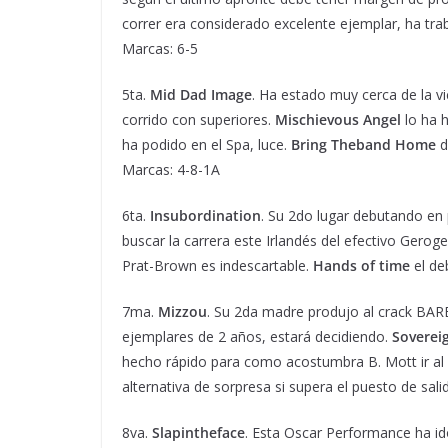
correr era considerado excelente ejemplar, ha trab
Marcas: 6-5
5ta.
Mid Dad Image
. Ha estado muy cerca de la vi
corrido con superiores.
Mischievous Angel
lo ha 
ha podido en el Spa, luce.
Bring Theband Home
d
Marcas: 4-8-1A
6ta.
Insubordination
. Su 2do lugar debutando en p
buscar la carrera este Irlandés del efectivo Gero
Prat-Brown es indescartable.
Hands of time
el de
7ma.
Mizzou
. Su 2da madre produjo al crack BAR
ejemplares de 2 años, estará decidiendo.
Soverei
hecho rápido para como acostumbra B. Mott ir al
alternativa de sorpresa si supera el puesto de sali
8va.
Slapintheface
. Esta Oscar Performance ha id