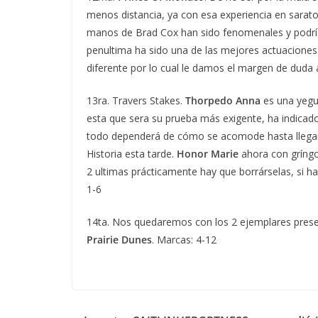
menos distancia, ya con esa experiencia en sarat
manos de Brad Cox han sido fenomenales y podrí
penultima ha sido una de las mejores actuacione
diferente por lo cual le damos el margen de duda a
13ra. Travers Stakes.
Thorpedo Anna
es una yegua
esta que sera su prueba más exigente, ha indicado 
todo dependerá de cómo se acomode hasta llegar al 
Historia esta tarde.
Honor Marie
ahora con gríngol
2 ultimas prácticamente hay que borrárselas, si hay
1-6
14ta. Nos quedaremos con los 2 ejemplares presen
Prairie Dunes
. Marcas: 4-12