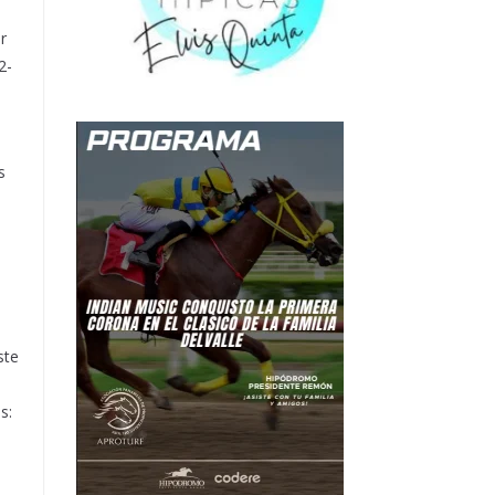
r
2-
s
ste
s: