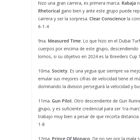
hizo una gran carrera, es primera marca.
Rabaja
n
Rhetorical
gano bien y ante este grupo puede rep
carrera y ser la sorpresa.
Clear Conscience
la con
6-1-4
9na.
Measured Time
: Lo que hizo en el Dubai Tu
cuerpos por encima de este grupo, descendiendo d
lomos, si su objetivo en 2024 es la Breeders Cup 
10ma.
Society
. Es una yegua que siempre va mejo
emular sus mejores cifras de velocidad tiene el 
dominando la division perseguirá la velocidad y bus
11ma.
Gun Pilot
. Otro descendiente de Gun Runne
grupo, y es suficiente credencial para ser 1ra mar
trabajo muy bien a pesar de que recorta distancia 
1-8
12ma.
Prince Of Monaco
. De no ser por la mala s