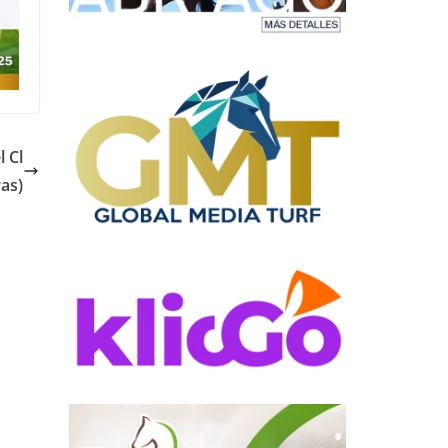
l Cl
as)