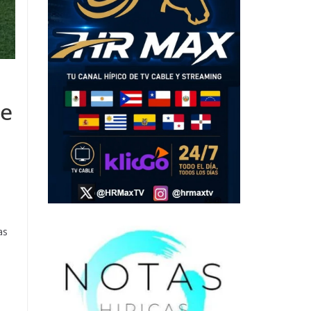
de
as