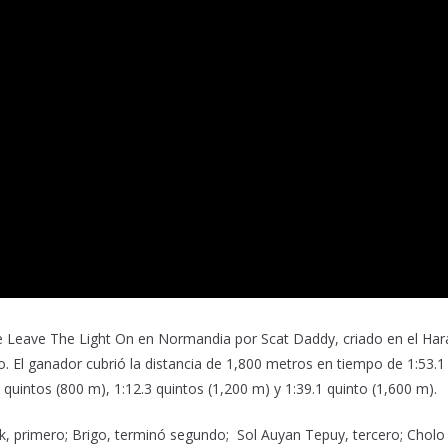
e Leave The Light On en Normandia por Scat Daddy, criado en el Har
o. El ganador cubrió la distancia de 1,800 metros en tiempo de 1:53.1
quintos
(800 m), 1:12.3
quintos
(1,200 m) y 1:39.1
quinto
(1,600 m).
k
,
primero; Brigo
, terminó segundo;
Sol Auy
a
n Tepuy
, tercero;
Cholo