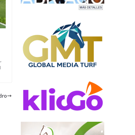
,
l
dro