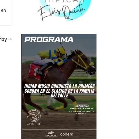
 en
rby