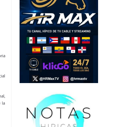
ria
ial
al,
 la