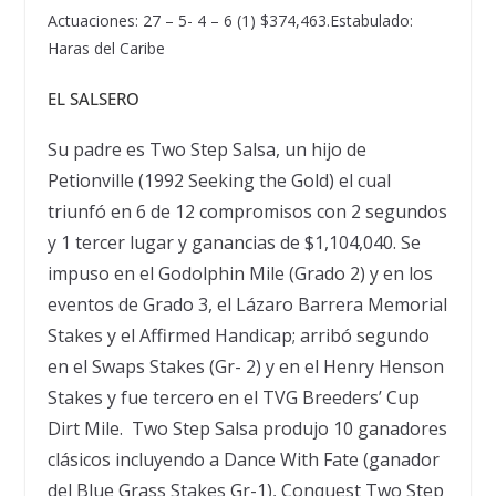
Actuaciones: 27 – 5- 4 – 6 (1) $374,463.
Estabulado:
Haras del Caribe
EL SALSERO
Su padre es Two Step Salsa, un hijo de
Petionville (1992 Seeking the Gold) el cual
triunf
ó
en 6 de 12 compromisos con 2 segundos
y 1 tercer lugar y ganancias de $1,104,040. Se
impuso en el Godolphin Mile (Grado 2) y en los
eventos de Grado 3, el L
á
zaro Barrera Memorial
Stakes y el Affirmed Handicap; arrib
ó
segundo
en el Swaps Stakes (Gr- 2) y en el Henry Henson
Stakes y fue tercero en el TVG Breeders
’
Cup
Dirt Mile. Two Step Salsa produjo 10 ganadores
cl
á
sicos incluyendo a Dance With Fate (ganador
del Blue Grass Stakes Gr-1), Conquest Two Step