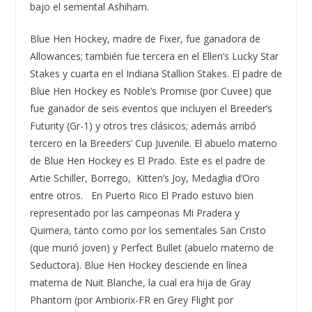
bajo el semental Ashiham.
Blue Hen Hockey, madre de Fixer, fue ganadora de
Allowances; tambi
é
n fue tercera en el Ellen
’
s Lucky Star
Stakes y cuarta en el Indiana Stallion Stakes. El padre de
Blue Hen Hockey es Noble
’
s Promise (por Cuvee) que
fue ganador de seis eventos que incluyen el Breeder
’
s
Futurity (Gr-1) y otros tres cl
á
sicos; adem
á
s arrib
ó
tercero en la Breeders
’
Cup Juvenile. El abuelo materno
de Blue Hen Hockey es El Prado. Este es el padre de
Artie Schiller, Borrego, Kitten
’
s Joy, Medaglia d
’
Oro
entre otros. En Puerto Rico El Prado estuvo bien
representado por las campeonas Mi Pradera y
Quimera, tanto como por los sementales San Cristo
(que muri
ó
joven) y Perfect Bullet (abuelo materno de
Seductora). Blue Hen Hockey desciende en l
í
nea
materna de Nuit Blanche, la cual era hija de Gray
Phantom (por Ambiorix-FR en Grey Flight por