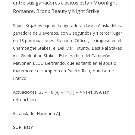
entre sus ganadores cl
á
sicos est
á
n Moonlight
Romance, Bronx Beauty y Night Strike.
Super Kojak es hijo de la figuradora cl
á
sica Alaska Miss,
ganadora de 3 eventos, con 3 segundos y 1 tercer lugar
en 13 participaciones. Su padre Officer, se impuso en el
Champagne Stakes, el Del Mar Futurity, Best Pal Stakes
y el Graduation Stakes. Este era hijo del Campe
ó
n
Mayor en EEUU Bertrando, que es tambi
é
n el abuelo
materno de el campe
ó
n en Puerto Rico, Handsome
Franco.
Actuaciones: 33 – 10 (4) – 11(1) – 4 $141,099. (sin
retroactivo)
Estabulado: Hacienda AJ
SURI BOY