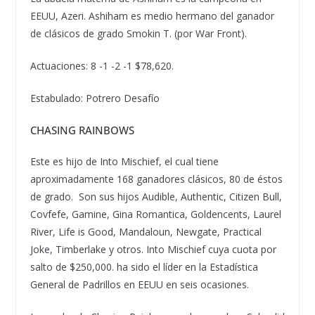
EEUU, Azeri. Ashiham es medio hermano del ganador
de cl
á
sicos de grado Smokin T. (por War Front).
Actuaciones: 8 -1 -2 -1 $78,620.
Estabulado: Potrero Desaf
í
o
CHASING RAINBOWS
Este es hijo de Into Mischief, el cual tiene
aproximadamente 168 ganadores cl
á
sicos, 80 de
é
stos
de grado. Son sus hijos Audible, Authentic, Citizen Bull,
Covfefe, Gamine, Gina Romantica, Goldencents, Laurel
River, Life is Good, Mandaloun, Newgate, Practical
Joke, Timberlake y otros. Into Mischief cuya cuota por
salto de $250,000. ha sido el l
í
der en la Estad
í
stica
General de Padrillos en EEUU en seis ocasiones.