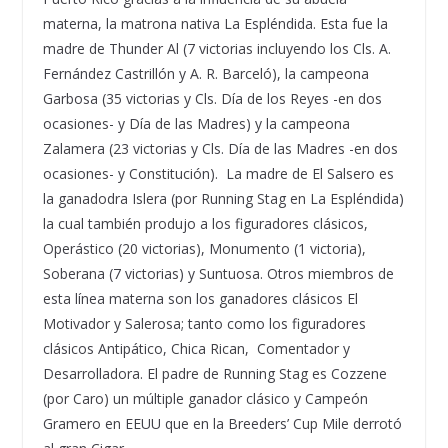
materna, la matrona nativa La Espl
é
ndida. Esta fue la
madre de Thunder Al (7 victorias incluyendo los Cls. A.
Fern
á
ndez Castrill
ó
n y A. R. Barcel
ó
), la campeona
Garbosa (35 victorias y Cls. D
í
a de los Reyes -en dos
ocasiones- y D
í
a de las Madres) y la campeona
Zalamera (23 victorias y Cls. D
í
a de las Madres -en dos
ocasiones- y Constituci
ó
n). La madre de El Salsero es
la ganadodra Islera (por Running Stag en La Espl
é
ndida)
la cual tambi
é
n produjo a los figuradores cl
á
sicos,
Oper
á
stico (20 victorias), Monumento (1 victoria),
Soberana (7 victorias) y Suntuosa. Otros miembros de
esta l
í
nea materna son los ganadores cl
á
sicos El
Motivador y Salerosa; tanto como los figuradores
cl
á
sicos Antip
á
tico, Chica Rican, Comentador y
Desarrolladora. El padre de Running Stag es Cozzene
(por Caro) un m
ú
ltiple ganador cl
á
sico y Campe
ó
n
Gramero en EEUU que en la Breeders
’
Cup Mile derrot
ó