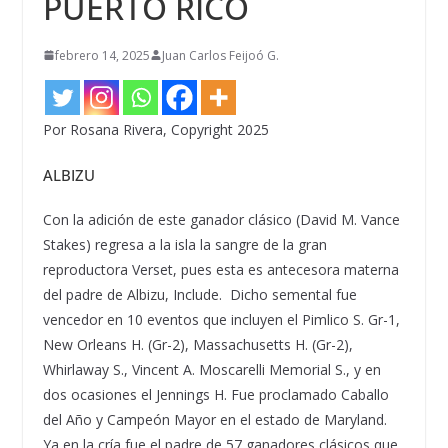
PUERTO RICO
febrero 14, 2025
Juan Carlos Feijoó G.
Por Rosana Rivera, Copyright 2025
ALBIZU
Con la adici
ó
n de este ganador cl
á
sico (David M. Vance
Stakes) regresa a la isla la sangre de la gran
reproductora Verset, pues esta es antecesora materna
del padre de Albizu, Include. Dicho semental fue
vencedor en 10 eventos que incluyen el Pimlico S. Gr-1,
New Orleans H. (Gr-2), Massachusetts H. (Gr-2),
Whirlaway S., Vincent A. Moscarelli Memorial S., y en
dos ocasiones el Jennings H. Fue proclamado Caballo
del A
ñ
o y Campe
ó
n Mayor en el estado de Maryland.
Ya en la cr
í
a fue el padre de 57 ganadores cl
á
sicos que