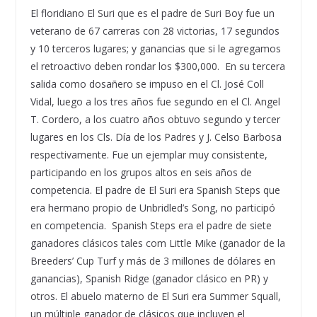
El floridiano El Suri que es el padre de Suri Boy fue un
veterano de 67 carreras con 28 victorias, 17 segundos
y 10 terceros lugares; y ganancias que si le agregamos
el retroactivo deben rondar los $300,000. En su tercera
salida como dosa
ñ
ero se impuso en el Cl. Jos
é
Coll
Vidal, luego a los tres a
ñ
os fue segundo en el Cl. Angel
T. Cordero, a los cuatro a
ñ
os obtuvo segundo y tercer
lugares en los Cls. D
í
a de los Padres y J. Celso Barbosa
respectivamente. Fue un ejemplar muy consistente,
participando en los grupos altos en seis a
ñ
os de
competencia. El padre de El Suri era Spanish Steps que
era hermano propio de Unbridled
’
s Song, no particip
ó
en competencia. Spanish Steps era el padre de siete
ganadores cl
á
sicos tales com Little Mike (ganador de la
Breeders
’
Cup Turf y m
á
s de 3 millones de d
ó
lares en
ganancias), Spanish Ridge (ganador cl
á
sico en PR) y
otros. El abuelo materno de El Suri era Summer Squall,
un m
ú
ltiple ganador de cl
á
sicos que incluyen el