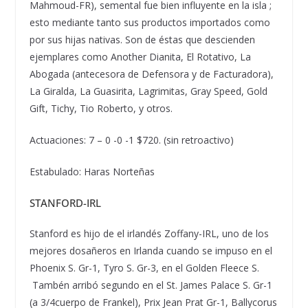
Mahmoud-FR), semental fue bien influyente en la isla ;
esto mediante tanto sus productos importados como
por sus hijas nativas. Son de
é
stas que descienden
ejemplares como Another Dianita, El Rotativo, La
Abogada (antecesora de Defensora y de Facturadora),
La Giralda, La Guasirita, Lagrimitas, Gray Speed, Gold
Gift, Tichy, T
i
o Roberto, y otros.
Actuaciones: 7 – 0 -0 -1 $720. (sin retroactivo)
Estabulado: Haras Norte
ñ
as
STANFORD-IRL
Stanford es hijo de el irland
é
s Zoffany-IRL, uno de los
mejores dosa
ñ
eros en Irlanda cuando se impuso en el
Phoenix S. Gr-1, Tyro S. Gr-3, en el Golden Fleece S.
Tamb
é
n arrib
ó
segundo en el St. James Palace S. Gr-1
(a 3/4cuerpo de Frankel), Prix Jean Prat Gr-1, Ballycorus