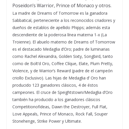
Poseidon
’
s Warrior, Prince of Monaco y otros.
La madre de Dreams of Tomorrow es la ganadora
Sabbatical, perteneciente a los reconocidos criadores y
due
ñ
os de establos de apellido Phipps; adem
á
s esta
descendiente de la poderosa l
í
nea materna 1-x (La
Troienne). El abuelo materno de Dreams of Tomorrow
es el destacado Medaglia d
’
Oro; padre de luminarias
como Rachel Alexandra, Golden Sixty, Songbird, tanto
como de Bolt
’
d Oro, Coffee Cl
í
que, Elate, Plum Pretty,
Violence, y de Warrior
’
s Reward (padre de el campe
ó
n
criollo Exclusivo). Las hijas de Medaglia d
’
Oro han
producido 123 ganadores cl
á
sicos, 4 de
é
stos
campeones. El cruce de Speightstown/Medaglia d
’
Oro
tambi
é
n ha producido a los ganadores cl
á
sicos
Competitionofideas, Dawn the Destroyer, Full Flat,
Love Appeals, Prince of Monaco, Rock Fall, Souper
Stonehenge, Strike Power y Ultimate.