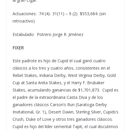
al gran Cigar.
Actuaciones: 74 (4)- 31(11) – 9 (2) $553,684. (sin
retroactivo)
Estabulado:
Potrero Jorge R. Jim
é
nez
FIXER
Este padrote es hijo de Cupid el cual gan
ó
cuatro
cl
á
sicos a los tres y cuatro a
ñ
os, consistentes en el
Rebel Stakes, Indiana Derby, West Virginia Derby, Gold
Cup at Santa Anita Stakes, y el Harry F. Brubaker
Stakes, acumulando ganancias de $1,701,873. Cupid es
el padre de la extraordinaria Casta Diva y de los
ganadores cl
á
sicos Carson
’
s Run (Saratoga Derby
Invitational, Gr. 1), Desert Dawn, Sterling Silver, Cupids
’
s
Crush, Duke of Love y otros tres ganadores cl
á
sicos.
Cupid es hijo del l
í
der semental Tapit, el cual discutimos