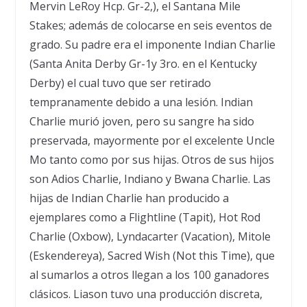
Mervin LeRoy Hcp. Gr-2,), el Santana Mile
Stakes; adem
á
s de colocarse en seis eventos de
grado. Su padre era el imponente Indian Charlie
(Santa Anita Derby Gr-1y 3ro. en el Kentucky
Derby) el cual tuvo que ser retirado
tempranamente debido a una lesi
ó
n. Indian
Charlie muri
ó
joven, pero su sangre ha sido
preservada, mayormente por el excelente Uncle
Mo tanto como por sus hijas. Otros de sus hijos
son Adios Charlie, Indiano y Bwana Charlie. Las
hijas de Indian Charlie han producido a
ejemplares como a Flightline (Tapit), Hot Rod
Charlie (Oxbow), Lyndacarter (Vacation), Mitole
(Eskendereya), Sacred Wish (Not this Time), que
al sumarlos a otros llegan a los 100 ganadores
cl
á
sicos. Liason tuvo una producci
ó
n discreta,