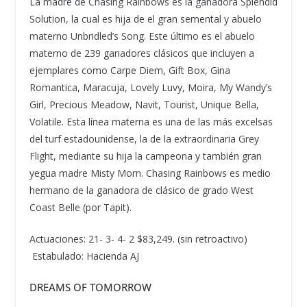
La madre de Chasing Rainbows es la ganadora Splendid
Solution, la cual es hija de el gran semental y abuelo
materno Unbridled
’
s Song. Este
ú
ltimo es el abuelo
materno de 239 ganadores cl
á
sicos que incluyen a
ejemplares como Carpe Diem, Gift Box, Gina
Romantica, Maracuja, Lovely Luvy, Moira, My Wandy
’
s
Girl, Precious Meadow, Navit, Tourist, Unique Bella,
Volatile. Esta l
í
nea materna es una de las m
á
s excelsas
del turf estadounidense, la de la extraordinaria Grey
Flight, mediante su hija la campeona y tambi
é
n gran
yegua madre Misty Morn. Chasing Rainbows es medio
hermano de la ganadora de cl
á
sico de grado West
Coast Belle (por Tapit).
Actuaciones: 21- 3- 4- 2 $83,249. (sin retroactivo)
Estabulado: Hacienda AJ
DREAMS OF TOMORROW