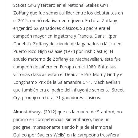
Stakes Gr-3 y tercero en el National Stakes Gr-1.
Zoffany que fue semental l
í
der entre los debutantes en
el 2015, muri
ó
relativamente joven. En total Zoffany
engendr
ó
62 ganadores cl
á
sicos.
Su padre era el
campe
ó
n mayor en Inglaterra y Francia, Dansili (por
Danehill). Zoffany desciende de la ganadora cl
á
sica en
Puerto Rico High Galaxie (1974 por Irish Castle). El
abuelo materno de Zoffany es Machiavellian, este fue
campe
ó
n dosa
ñ
ero en Europa en el 1989. Entre sus
victorias cl
á
sicas est
á
n el Deauville Prix Morny Gr-1 y el
Longchamp Prix de la Salamandre Gr-1. Machiavellian
que tambi
é
n era el padre del influyente semental Street
Cry, produjo en total 71 ganadores cl
á
sicos.
Almost Always (2012) que es la madre de Stanford, no
partici
ó
en competencias. Sin embargo, tiene un
pedigree impresionante siendo hija de el inmortal
Galileo (por Sadler
’
s Wells) en la campeona tresa
ñ
era