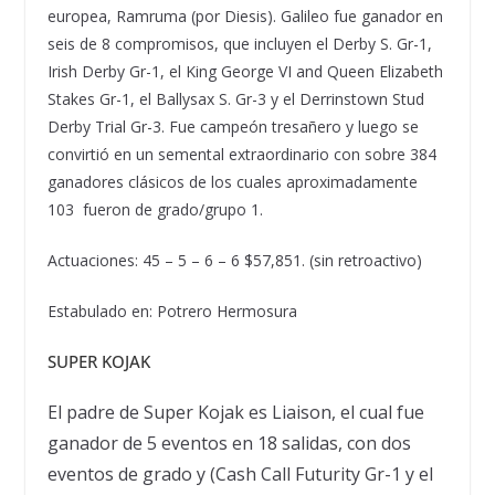
europea, Ramruma (por Diesis). Galileo fue ganador en
seis de 8 compromisos, que incluyen el Derby S. Gr-1,
Irish Derby Gr-1, el King George VI and Queen Elizabeth
Stakes Gr-1, el Ballysax S. Gr-3 y el Derrinstown Stud
Derby Trial Gr-3. Fue campe
ó
n tresa
ñ
ero y luego se
convirti
ó
en un semental extraordinario con sobre 384
ganadores cl
á
sicos de los cuales aproximadamente
103 fueron de grado/grupo 1.
Actuaciones: 45 – 5 – 6 – 6 $57,851. (sin retroactivo)
Estabulado en: Potrero Hermosura
SUPER KOJAK
El padre de Super Kojak es Liaison, el cual fue
ganador de 5 eventos en 18 salidas, con dos
eventos de grado y (Cash Call Futurity Gr-1 y el