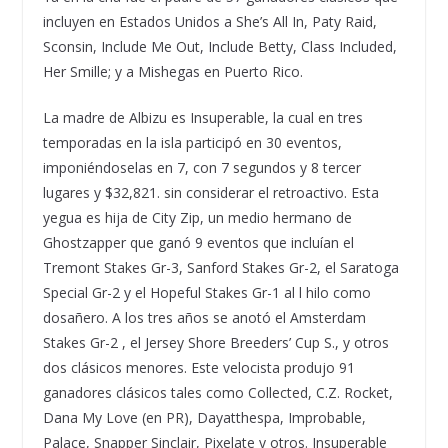
incluyen en Estados Unidos a She
’
s All In, Paty Raid,
Sconsin, Include Me Out, Include Betty, Class Included,
Her Smille; y a Mishegas en Puerto Rico.
La madre de Albizu es Insuperable, la cual en tres
temporadas en la isla particip
ó
en 30 eventos,
imponi
é
ndoselas en 7, con 7 segundos y 8 tercer
lugares y $32,821. sin considerar el retroactivo. Esta
yegua es hija de City Zip, un medio hermano de
Ghostzapper que gan
ó
9 eventos que inclu
í
an el
Tremont Stakes Gr-3, Sanford Stakes Gr-2, el Saratoga
Special Gr-2 y el Hopeful Stakes Gr-1 al l hilo como
dosa
ñ
ero. A los tres a
ñ
os se anot
ó
el Amsterdam
Stakes Gr-2 , el Jersey Shore Breeders
’
Cup S., y otros
dos cl
á
sicos menores. Este velocista produjo 91
ganadores cl
á
sicos tales como Collected, C.Z. Rocket,
Dana My Love (en PR), Dayatthespa, Improbable,
Palace, Snapper Sinclair, Pixelate y otros. Insuperable