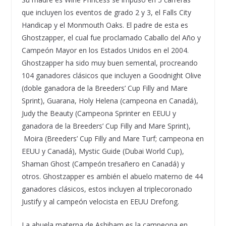
que incluyen los eventos de grado 2 y 3, el Falls City
Handicap y el Monmouth Oaks. El padre de esta es
Ghostzapper, el cual fue proclamado Caballo del A
ñ
o y
Campe
ó
n Mayor en los Estados Unidos en el 2004.
Ghostzapper ha sido muy buen semental, procreando
104 ganadores cl
á
sicos que incluyen a Goodnight Olive
(doble ganadora de la Breeders
’
Cup Filly and Mare
Sprint), Guarana, Holy Helena (campeona en Canad
á
),
Judy the Beauty (Campeona Sprinter en EEUU y
ganadora de la
Breeders
’
Cup Filly and
M
are Sprint
),
Moira (
Breeders
’
Cup Filly and
M
are
Turf; campeona en
EEUU y Canad
á
), Mystic Guide (Dubai World Cup),
Shaman Ghost (Campe
ó
n tresa
ñ
ero en Canad
á
) y
otros. Ghostzapper es ambi
é
n el abuelo materno de 44
ganadores cl
á
sicos, estos incluyen al triplecoronado
Justify y al campe
ó
n velocista en EEUU Drefong.
La abuela materna de Ashiham es la campeona en