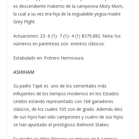
es descendiente materno de la campeona Misty Morn,
la cual a su vez era hija de la inigualable yegua madre
Grey Flight.
Actuaciones: 23- 6 (1)- 7 (1)- 4 (1) $379,882. Nota: los
n
ú
meros en par
é
ntesis son eventos cl
á
sicos.
Estabulado en: Potrero Hermosura
ASHIHAM
Su padre Tapit es uno de los sementales m
á
s
influyentes de los tiempos modernos en los Estados
Unidos estando representado con 168 ganadores
cl
á
sicos, de los cuales 105 son de grado. Adem
á
s diez
de sus hijos han sido campeones y cuatro de sus hijos
se han apuntado el prestigioso Belmont Stakes.
Su madre es Wine Princess se impuso en 5 carreras