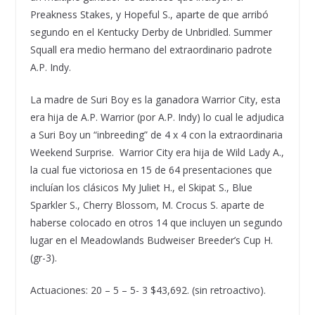
Preakness Stakes, y Hopeful S., aparte de que arrib
ó
segundo en el Kentucky Derby de Unbridled. Summer
Squall era medio hermano del extraordinario padrote
A.P. Indy.
La madre de Suri Boy es la ganadora Warrior City, esta
era hija de A.P. Warrior (por A.P. Indy) lo cual le adjudica
a Suri Boy un
“
inbreeding
”
de 4 x 4 con la extraordinaria
Weekend Surprise. Warrior City era hija de Wild Lady A.,
la cual fue victoriosa en 15 de 64 presentaciones que
inclu
í
an los cl
á
sicos My Juliet H., el Skipat S., Blue
Sparkler S., Cherry Blossom, M. Crocus S. aparte de
haberse colocado en otros 14 que incluyen un segundo
lugar en el Meadowlands Budweiser Breeder
’
s Cup H.
(gr-3).
Actuaciones: 20 – 5 – 5- 3 $43,692. (sin retroactivo).