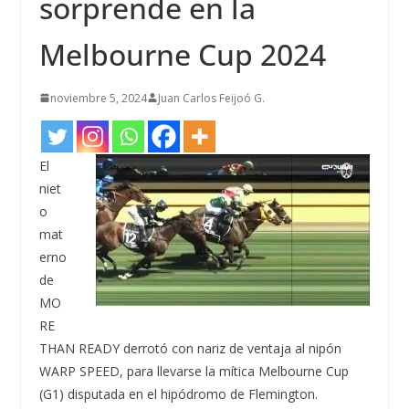
sorprende en la
Melbourne Cup 2024
noviembre 5, 2024
Juan Carlos Feijoó G.
El
niet
o
mat
erno
de
MO
RE
THAN READY derrotó con nariz de ventaja al nipón
WARP SPEED, para llevarse la mítica Melbourne Cup
(G1) disputada en el hipódromo de Flemington.