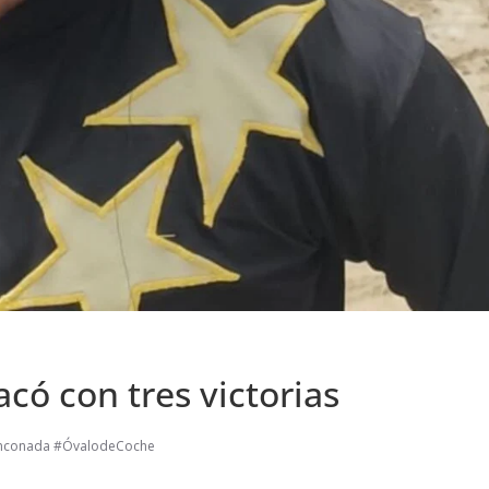
có con tres victorias
inconada #ÓvalodeCoche