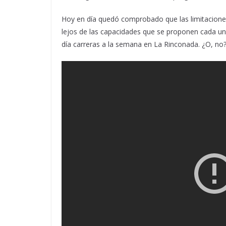
Hoy en día quedó comprobado que las limitacione
lejos de las capacidades que se proponen cada un
día carreras a la semana en La Rinconada. ¿O, no