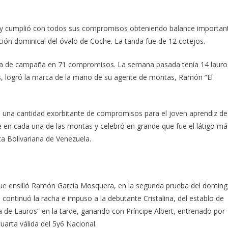
l y cumplió con todos sus compromisos obteniendo balance importan
ción dominical del óvalo de Coche. La tanda fue de 12 cotejos.
e va de campaña en 71 compromisos. La semana pasada tenía 14 lauro
es, logró la marca de la mano de su agente de montas, Ramón “El
 una cantidad exorbitante de compromisos para el joven aprendiz de
 en cada una de las montas y celebró en grande que fue el látigo má
ca Bolivariana de Venezuela.
 que ensilló Ramón García Mosquera, en la segunda prueba del doming
 continuó la racha e impuso a la debutante Cristalina, del establo de
 de Lauros” en la tarde, ganando con Príncipe Albert, entrenado por
arta válida del 5y6 Nacional.