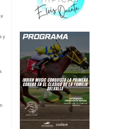
te
s y
s
o.