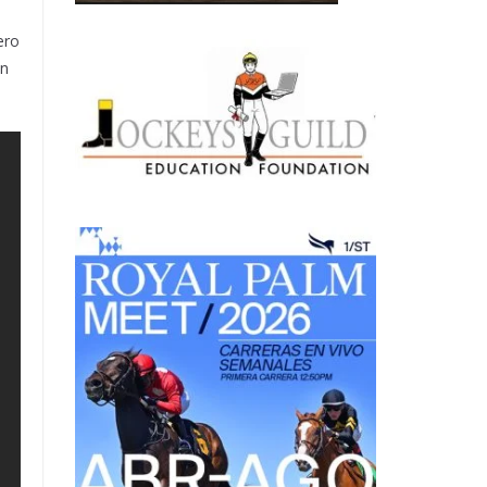
ero
un