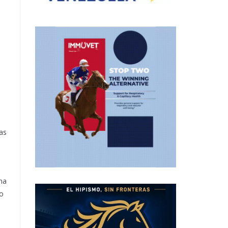
as
na
to