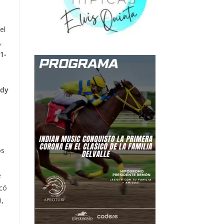
el
,
1-
ady
os
e
icó
,