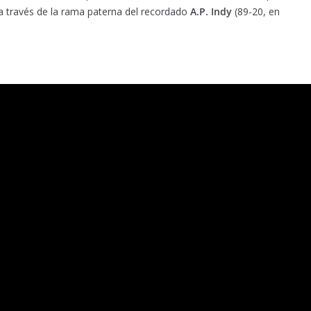
a través de la rama paterna del recordado
A.P. Indy
(89-20, en