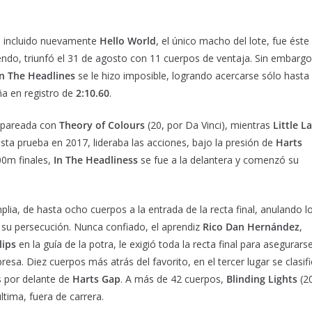
, incluido nuevamente
Hello World
, el único macho del lote, fue éste 
iendo, triunfó el 31 de agosto con 11 cuerpos de ventaja. Sin embargo
In The Headlines
se le hizo imposible, logrando acercarse sólo hasta
ña en registro de
2:10.60
.
, apareada con
Theory of Colours
(20, por Da Vinci), mientras
Little L
sta prueba en 2017, lideraba las acciones, bajo la presión de
Harts
00m finales,
In The Headliness
se fue a la delantera y comenzó su
ia, de hasta ocho cuerpos a la entrada de la recta final, anulando l
su persecución. Nunca confiado, el aprendiz
Rico Dan Hernández
,
lips
en la guía de la potra, le exigió toda la recta final para asegurars
resa. Diez cuerpos más atrás del favorito, en el tercer lugar se clasif
s por delante de
Harts Gap
. A más de 42 cuerpos,
Blinding Lights
(20
ltima, fuera de carrera.