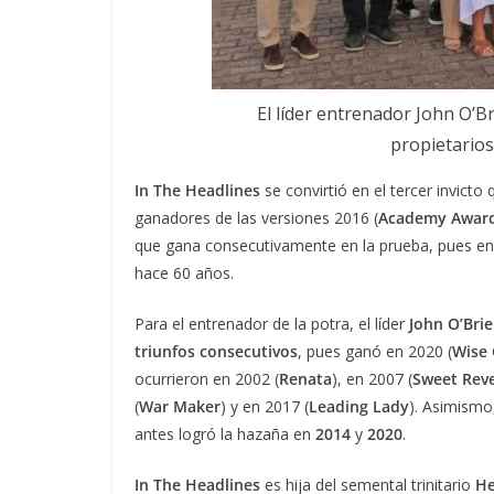
El líder entrenador John O’Bri
propietarios
In The Headlines
se convirtió en el tercer invicto
ganadores de las versiones 2016 (
Academy Awar
que gana consecutivamente en la prueba, pues e
hace 60 años.
Para el entrenador de la potra, el líder
John O’Bri
triunfos consecutivos
, pues ganó en 2020 (
Wise
ocurrieron en 2002 (
Renata
), en 2007 (
Sweet Rev
(
War Maker
) y en 2017 (
Leading Lady
). Asimismo
antes logró la hazaña en
2014
y
2020
.
In The Headlines
es hija del semental trinitario
He