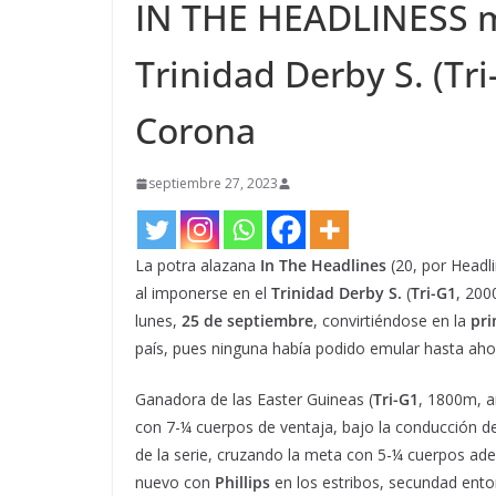
IN THE HEADLINESS ma
Trinidad Derby S. (Tri
Corona
septiembre 27, 2023
La potra alazana
In The Headlines
(20, por Headli
al imponerse en el
Trinidad Derby S.
(
Tri-G1
, 200
lunes,
25 de septiembre
, convirtiéndose en la
pri
país, pues ninguna había podido emular hasta ah
Ganadora de las Easter Guineas (
Tri-G1
, 1800m, 
con 7-¼ cuerpos de ventaja, bajo la conducción de
de la serie, cruzando la meta con 5-¼ cuerpos ade
nuevo con
Phillips
en los estribos, secundad ent