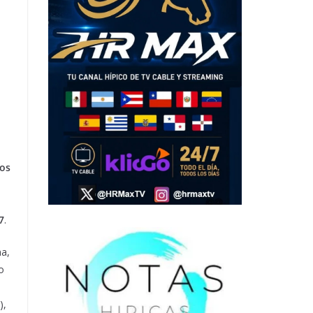
fos
7
.
na,
o
),