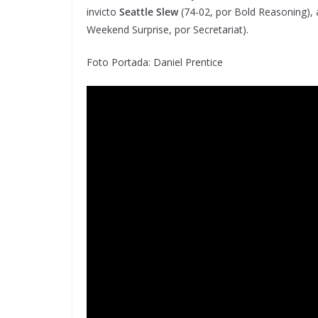
invicto
Seattle Slew
(74-02, por Bold Reasoning), 
Weekend Surprise, por Secretariat).
Foto Portada: Daniel Prentice