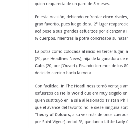
quien reaparecía de un paro de 8 meses.
En esta ocasión, debiendo enfrentar
cinco rivales
gran favorito, pues luego de su 2° lugar reaparec
acá pese a sus grandes esfuerzos por alcanzar a
½ cuerpos
, mientras la potra concretaba su haza
La potra corrió colocada al inicio en tercer lugar
(20, por Headlines News), hija de la ganadora de e
Gabs
(20, por J’Ouvert). Pisando terrenos de los 8
decidido camino hacia la meta.
Con facilidad,
In The Headliness
tomó ventaja ampl
esfuerzos de
Hello World
que era muy exigido en 
quien sustituyó en la silla al lesionado
Tristan Phil
que el avance del favorito no le diese ninguna sorp
Theory of Colours
, a su vez más de once cuerpo
por Saint Vigeur) arribó 5ª, quedando
Little Lady
ú