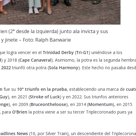
en (2° desde la izquierda) junto ala invicta y sus
 y jinete – Foto: Ralph Banwarie
 que logra vencer en el
Trinidad Derby
(
Tri-G1
) uniéndose a los
d
) y 2018 (
Cape Canaveral
). Asimismo, la potra es la segunda hembr
n
2022
triunfó otra potra (
Sola Harmony
). Este hecho no pasaba des
en
fue su
10° triunfo en la prueba
, estableciendo una marca de
cuat
 Guy
), en 2021 (
Stroke of Luck
) y en 2022. Sus triunfos anteriores
enge
), en 2009 (
Bruceontheloose
), en 2014 (
Momentum
), en 2015
, para
O’Brien
la potra viene a ser su tercer Triplecoronado pues ya
adlines News
(10, por Silver Train), un descendiente del Triplecoron