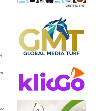
a
de
ro
ado