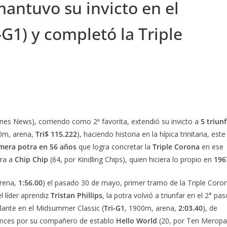
ntuvo su invicto en el
-G1) y completó la Triple
nes News), corriendo como 2ª favorita, extendió su invicto a
5 triun
0m, arena,
Tri$ 115.222
), haciendo historia en la hípica trinitaria, este
mera potra en 56 años
que logra concretar la
Triple
Corona
en ese
ora a
Chip Chip
(64, por Kindling Chips), quien hiciera lo propio en
196
arena,
1:56.00
) el pasado 30 de mayo, primer tramo de la Triple Coro
l líder aprendiz
Tristan Phillips
, la potra volvió a triunfar en el 2° pas
lante en el Midsummer Classic (
Tri-G1
, 1900m, arena,
2:03.40
), de
onces por su compañero de establo
Hello World
(20, por Ten Meropa