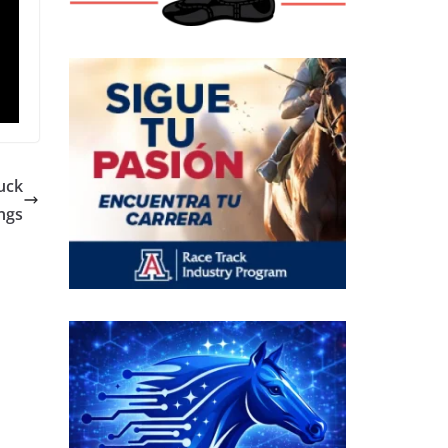
tuck
ngs