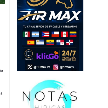
ia
)
ht
a