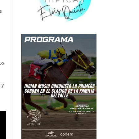
s
os
 y