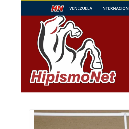
Skip
VENEZUELA
INTERNACION
to
content