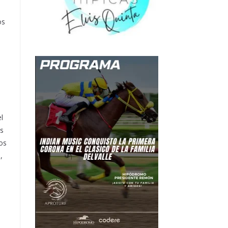
os
l
es
os
,