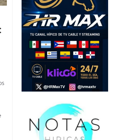
:
OS
e