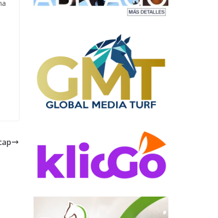
na
cap