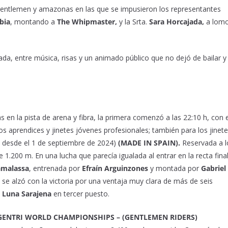
gentlemen y amazonas en las que se impusieron los representantes
bia
, montando a
The Whipmaster,
y la Srta.
Sara Horcajada,
a lom
da, entre música, risas y un animado público que no dejó de bailar y
en la pista de arena y fibra, la primera comenzó a las 22:10 h, con e
los aprendices y jinetes jóvenes profesionales; también para los jinet
 desde el 1 de septiembre de 2024)
(MADE IN SPAIN).
Reservada a l
1.200 m. En una lucha que parecía igualada al entrar en la recta final
amalassa
, entrenada por
Efraín Arguinzones
y montada por
Gabriel
y se alzó con la victoria por una ventaja muy clara de más de seis
y
Luna Sarajena
en tercer puesto.
GENTRI WORLD CHAMPIONSHIPS – (GENTLEMEN RIDERS)