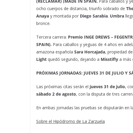
(RECLAMAR) (MADE IN SPAIN.
Para caballos y y
ocho cuerpos de distancia, triunfo sobrado de
Th
Anaya
y montada por
Diego Sarabia
.
Umbra
lleg
bronce.
Tercera carrera:
Premio INGE DREWS – FEGENT
SPAIN).
Para caballos y yeguas de 4 años en adel
amazona española
Sara Horcajada
, propiedad de
Light
quedó segundo, dejando a
Misstifly
a más d
PRÓXIMAS JORNADAS: JUEVES 31 DE JULIO Y 
Las próximas citas serán el
jueves 31 de julio,
con
sábado 2 de agosto
, con la disputa de tres carrer
En ambas jornadas las pruebas se disputarán en la
Sobre el Hipódromo de La Zarzuela