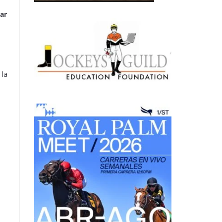
ar
 la