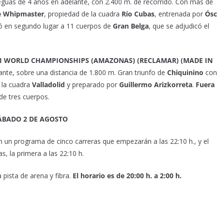
eguas de 4 años en adelante, con 2.400 m. de recorrido. Con más de
e Whipmaster
, propiedad de la cuadra
Río Cubas
, entrenada por
Ósc
ó en segundo lugar a 11 cuerpos de
Gran Belga
, que se adjudicó el
RI WORLD CHAMPIONSHIPS (AMAZONAS) (RECLAMAR) (MADE IN
ante, sobre una distancia de 1.800 m. Gran triunfo de
Chiquinino
con
 la cuadra
Valladolid
y preparado por
Guillermo Arizkorreta
.
Fuera
e tres cuerpos.
SÁBADO 2 DE AGOSTO
 un programa de cinco carreras que empezarán a las 22:10 h., y el
as, la primera a las 22:10 h.
 pista de arena y fibra.
El horario es de 20:00 h. a 2:00 h.