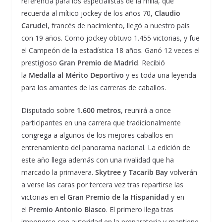
referencia para los especialistas de la milla, que
recuerda al mítico jockey de los años 70,
Claudio
Carudel
, francés de nacimiento, llegó a nuestro país
con 19 años. Como jockey obtuvo 1.455 victorias, y fue
el Campeón de la estadística 18 años. Ganó 12 veces el
prestigioso
Gran Premio de Madrid
. Recibió
la
Medalla al Mérito Deportivo
y es toda una leyenda
para los amantes de las carreras de caballos.
Disputado sobre
1.600 metros
, reunirá a once
participantes en una carrera que tradicionalmente
congrega a algunos de los mejores caballos en
entrenamiento del panorama nacional. La edición de
este año llega además con una rivalidad que ha
marcado la primavera.
Skytree y Tacarib Bay
volverán
a verse las caras por tercera vez tras repartirse las
victorias en el
Gran Premio de la Hispanidad
y en
el
Premio Antonio Blasco
. El primero llega tras
imponerse con autoridad en la preparatoria y mantiene