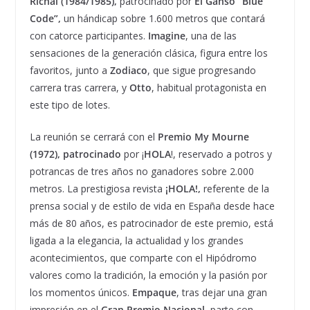
Richal
(1984/1985),
patrocinado por
El Ganso “Blue
Code”,
un hándicap sobre 1.600 metros que contará
con catorce participantes.
Imagine
, una de las
sensaciones de la generación clásica, figura entre los
favoritos, junto a
Zodiaco
, que sigue progresando
carrera tras carrera, y
Otto
, habitual protagonista en
este tipo de lotes.
La reunión se cerrará con el
Premio My Mourne
(1972),
patrocinado
por ¡
HOLA
!, reservado a potros y
potrancas de tres años no ganadores sobre 2.000
metros. La prestigiosa revista
¡HOLA!,
referente de la
prensa social y de estilo de vida en España desde hace
más de 80 años, es patrocinador de este premio, está
ligada a la elegancia, la actualidad y los grandes
acontecimientos, que comparte con el Hipódromo
valores como la tradición, la emoción y la pasión por
los momentos únicos.
Empaque
, tras dejar una gran
impresión en el
Gran Premio Nacional,
parte con