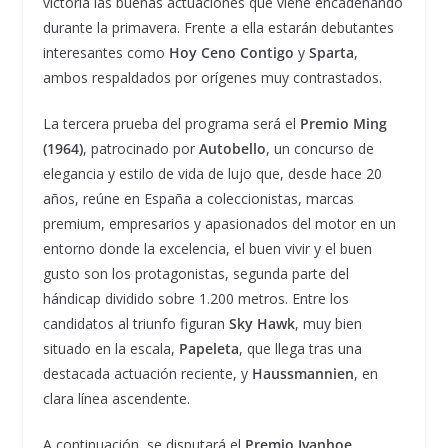
victoria las buenas actuaciones que viene encadenando
durante la primavera. Frente a ella estarán debutantes
interesantes como
Hoy Ceno Contigo
y
Sparta
,
ambos respaldados por orígenes muy contrastados.
La tercera prueba del programa será el
Premio Ming
(1964)
, patrocinado por
Autobello
, un concurso de
elegancia y estilo de vida de lujo que, desde hace 20
años, reúne en España a coleccionistas, marcas
premium, empresarios y apasionados del motor en un
entorno donde la excelencia, el buen vivir y el buen
gusto son los protagonistas, segunda parte del
hándicap dividido sobre 1.200 metros. Entre los
candidatos al triunfo figuran
Sky Hawk
, muy bien
situado en la escala,
Papeleta
, que llega tras una
destacada actuación reciente, y
Haussmannien
, en
clara línea ascendente.
A continuación, se disputará el
Premio Ivanhoe