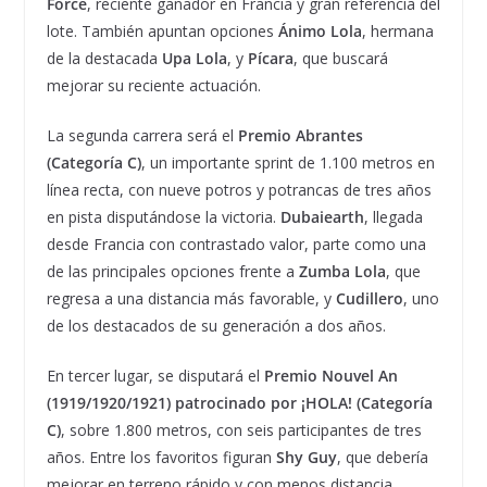
Force
, reciente ganador en Francia y gran referencia del
lote. También apuntan opciones
Ánimo Lola
, hermana
de la destacada
Upa Lola
, y
Pícara
, que buscará
mejorar su reciente actuación.
La segunda carrera será el
Premio Abrantes
(Categoría C)
, un importante sprint de 1.100 metros en
línea recta, con nueve potros y potrancas de tres años
en pista disputándose la victoria.
Dubaiearth
, llegada
desde Francia con contrastado valor, parte como una
de las principales opciones frente a
Zumba Lola
, que
regresa a una distancia más favorable, y
Cudillero
, uno
de los destacados de su generación a dos años.
En tercer lugar, se disputará el
Premio Nouvel An
(1919/1920/1921) patrocinado por ¡HOLA! (Categoría
C)
, sobre 1.800 metros, con seis participantes de tres
años. Entre los favoritos figuran
Shy Guy
, que debería
mejorar en terreno rápido y con menos distancia,