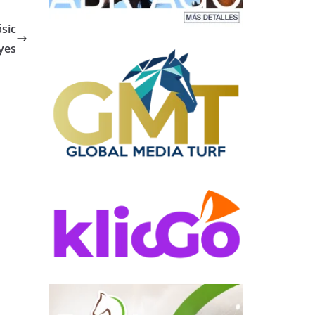
sic
yes