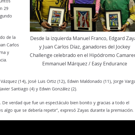
untos
on 29
egundo
do de la
Desde la izquierda Manuel Franco, Edgard Zay
Juan Carlos
y Juan Carlos Díaz, ganadores del Jockey
ima y
Challenge celebrado en el Hipódromo Camarer
cia.
Emmanuel Márquez / Easy Endurance
ázquez (14), José Luis Ortiz (12), Edwin Maldonado (11), Jorge Varg
 Javier Santiago (4) y Edwin González (2).
. De verdad que fue un espectáculo bien bonito y gracias a todo el
s algo que se debería repetir”, expresó Zayas durante la premiación.