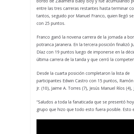
bordo de Zalamera Baby Boy y fue acumulando p
entre las tres carreras restantes hasta terminar c
tantos, seguido por Manuel Franco, quien llegó s
con 25 puntos.
Franco ganó la novena carrera de la jornada a bor
potranca Jaranera. En la tercera posición finalizó 
Díaz con 19 puntos luego de imponerse en la déc
última carrera de la tanda y que cerró la competen
Desde la cuarta posición completaron la lista de
participantes Edwin Castro con 15 puntos, Ramón V
Jr. (10), Jaime A. Torres (7), Jesús Manuel Ríos (4),
“Saludos a toda la fanaticada que se presentó hoy
grupo que hizo que todo esto fuera posible. Esto e