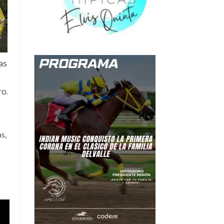
as
o.
as,