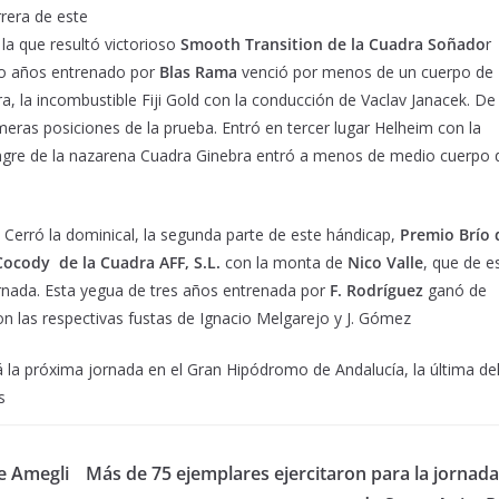
rrera de este
 la que resultó victorioso
Smooth Transition de la Cuadra Soñado
r
ro años entrenado por
Blas Rama
venció por menos de un cuerpo de
a, la incombustible Fiji Gold con la conducción de Vaclav Janacek. De
meras posiciones de la prueba. Entró en tercer lugar Helheim con la
sangre de la nazarena Cuadra Ginebra entró a menos de medio cuerpo 
Cerró la dominical, la segunda parte de este hándicap,
Premio Brío 
Cocody de la Cuadra AFF, S.L.
con la monta de
Nico Valle
, que de e
rnada. Esta yegua de tres años entrenada por
F. Rodríguez
ganó de
n las respectivas fustas de Ignacio Melgarejo y J. Gómez
 la próxima jornada en el Gran Hipódromo de Andalucía, la última de
s
e Amegli
Más de 75 ejemplares ejercitaron para la jornada