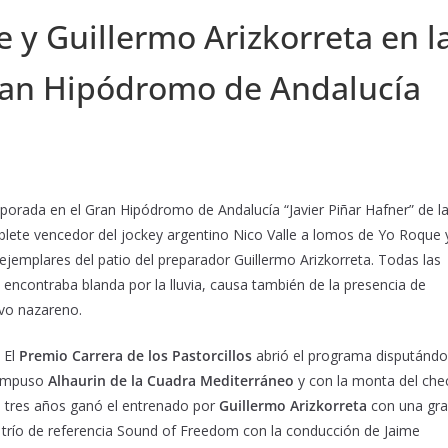
e y Guillermo Arizkorreta en l
ran Hipódromo de Andalucía
porada en el Gran Hipódromo de Andalucía “Javier Piñar Hafner” de l
blete vencedor del jockey argentino Nico Valle a lomos de Yo Roque 
jemplares del patio del preparador Guillermo Arizkorreta. Todas las
e encontraba blanda por la lluvia, causa también de la presencia de
ivo nazareno.
El
Premio Carrera de los Pastorcillos
abrió el programa disputánd
e impuso
Alhaurin de la Cuadra Mediterráneo
y con la monta del che
s tres años ganó el entrenado por
Guillermo Arizkorreta
con una gr
el trío de referencia Sound of Freedom con la conducción de Jaime