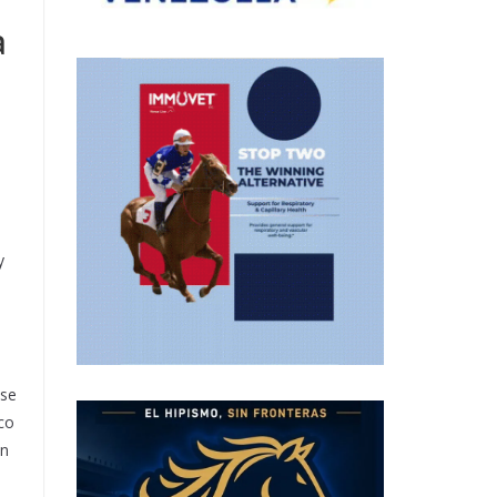
a
a
y
ose
co
an