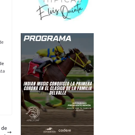
de
de
sta
l
 de