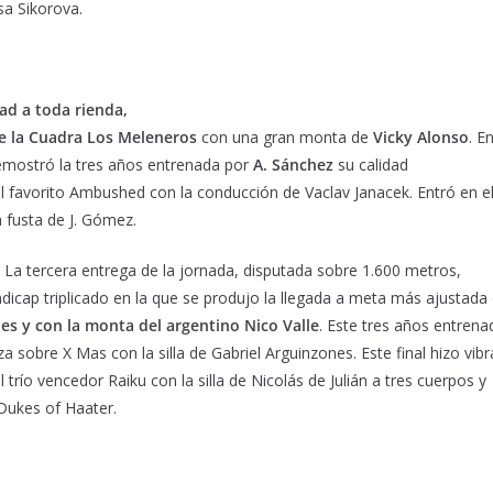
sa Sikorova.
d a toda rienda,
 la Cuadra Los Meleneros
con una gran monta de
Vicky Alonso
. E
emostró la tres años entrenada por
A. Sánchez
su calidad
 favorito Ambushed con la conducción de Vaclav Janacek. Entró en e
a fusta de J. Gómez.
La tercera entrega de la jornada, disputada sobre 1.600 metros,
ándicap triplicado en la que se produjo la llegada a meta más ajustada 
s y con la monta del argentino Nico Valle
. Este tres años entrena
 sobre X Mas con la silla de Gabriel Arguinzones. Este final hizo vibr
trío vencedor Raiku con la silla de Nicolás de Julián a tres cuerpos y
Dukes of Haater.