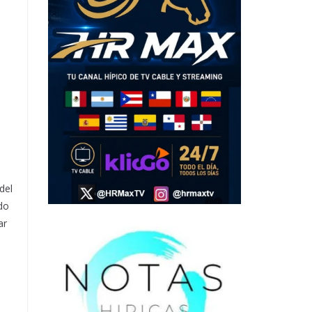
n
l
del
do
ar