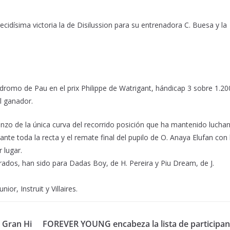
cidísima victoria la de Disilussion para su entrenadora C. Buesa y la
dromo de Pau en el prix Philippe de Watrigant, hándicap 3 sobre 1.20
l ganador.
enzo de la única curva del recorrido posición que ha mantenido lucha
nte toda la recta y el remate final del pupilo de O. Anaya Elufan con 
 lugar.
dos, han sido para Dadas Boy, de H. Pereira y Piu Dream, de J.
ior, Instruit y Villaires.
l Gran Hi
FOREVER YOUNG encabeza la lista de participan