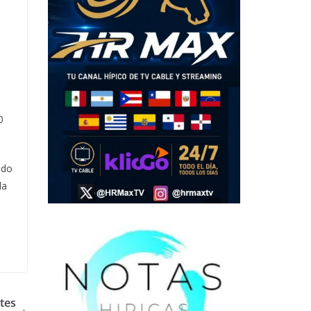
0
ndo
la
tes