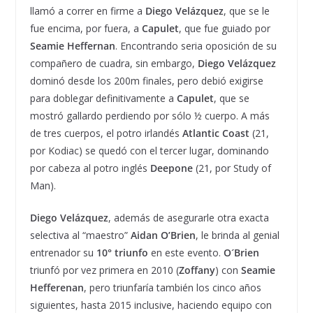
llamó a correr en firme a
Diego Velázquez
, que se le
fue encima, por fuera, a
Capulet
, que fue guiado por
Seamie Heffernan
. Encontrando seria oposición de su
compañero de cuadra, sin embargo,
Diego Velázquez
dominó desde los 200m finales, pero debió exigirse
para doblegar definitivamente a
Capulet
, que se
mostró gallardo perdiendo por sólo ½ cuerpo. A más
de tres cuerpos, el potro irlandés
Atlantic Coast
(21,
por Kodiac) se quedó con el tercer lugar, dominando
por cabeza al potro inglés
Deepone
(21, por Study of
Man).
Diego Velázquez
, además de asegurarle otra exacta
selectiva al “maestro”
Aidan O’Brien
, le brinda al genial
entrenador su
10° triunfo
en este evento.
O´Brien
triunfó por vez primera en 2010 (
Zoffany
) con
Seamie
Hefferenan
, pero triunfaría también los cinco años
siguientes, hasta 2015 inclusive, haciendo equipo con