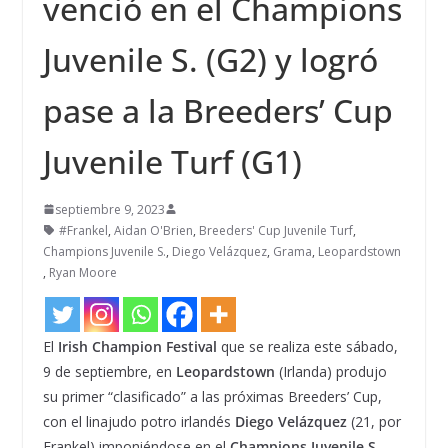
venció en el Champions
Juvenile S. (G2) y logró
pase a la Breeders’ Cup
Juvenile Turf (G1)
septiembre 9, 2023
#Frankel
,
Aidan O'Brien
,
Breeders' Cup Juvenile Turf
,
Champions Juvenile S.
,
Diego Velázquez
,
Grama
,
Leopardstown
,
Ryan Moore
El
Irish Champion Festival
que se realiza este sábado,
9 de septiembre, en
Leopardstown
(Irlanda) produjo
su primer “clasificado” a las próximas Breeders’ Cup,
con el linajudo potro irlandés
Diego Velázquez
(21, por
Frankel) imponiéndose en el
Champions Juvenile S.