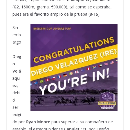
(
G2
, 1600m, grama, €90.000), tal como se esperaba,
pues era el favorito amplio de la prueba (
8-15
).
Sin
emb
argo
,
Dieg
o
Velá
zqu
ez
,
debi
ó
ser
exigi
do por
Ryan Moore
para superar a su compañero de
establo, el estadounidense
Capulet
(21, por Justify),