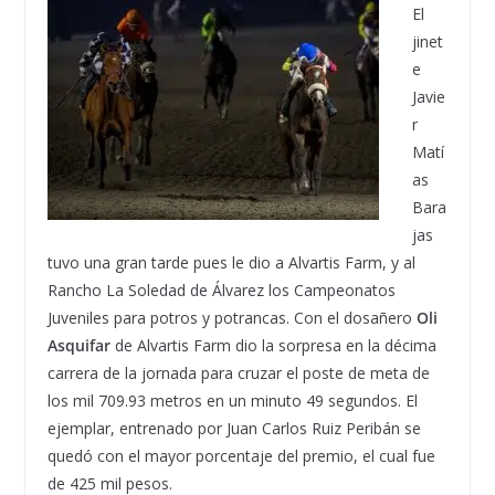
El
jinet
e
Javie
r
Matí
as
Bara
jas
tuvo una gran tarde pues le dio a Alvartis Farm, y al
Rancho La Soledad de Álvarez los Campeonatos
Juveniles para potros y potrancas. Con el dosañero
Oli
Asquifar
de Alvartis Farm dio la sorpresa en la décima
carrera de la jornada para cruzar el poste de meta de
los mil 709.93 metros en un minuto 49 segundos. El
ejemplar, entrenado por Juan Carlos Ruiz Peribán se
quedó con el mayor porcentaje del premio, el cual fue
de 425 mil pesos.