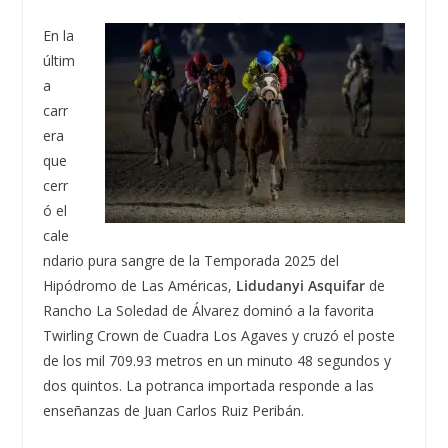
En la
últim
a
carr
era
que
cerr
ó el
cale
ndario pura sangre de la Temporada 2025 del
Hipódromo de Las Américas,
Lidudanyi Asquifar
de
Rancho La Soledad de Álvarez dominó a la favorita
Twirling Crown de Cuadra Los Agaves y cruzó el poste
de los mil 709.93 metros en un minuto 48 segundos y
dos quintos. La potranca importada responde a las
enseñanzas de Juan Carlos Ruiz Peribán.