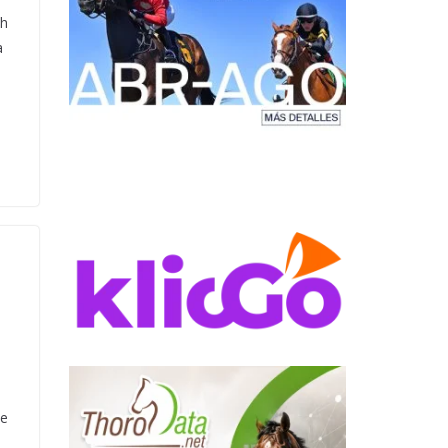
ah
a
de