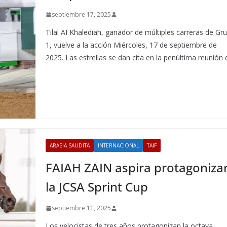
septiembre 17, 2025
Tilal AI Khalediah, ganador de múltiples carreras de Gr
1, vuelve a la acción Miércoles, 17 de septiembre de
2025. Las estrellas se dan cita en la penúltima reunión 
ARABIA SAUDITA
INTERNACIONAL
TAIF
FAIAH ZAIN aspira protagoniza
la JCSA Sprint Cup
septiembre 11, 2025
Los velocistas de tres años protagonizan la octava