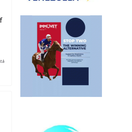
f
stá