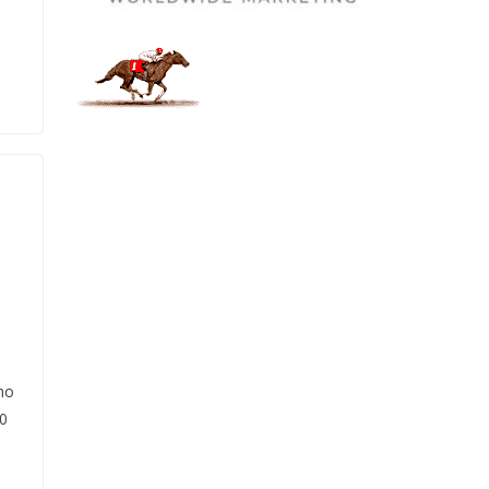
n
mo
00