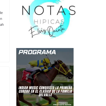
de
en
iah