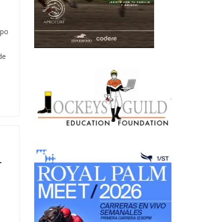
upo
de
r