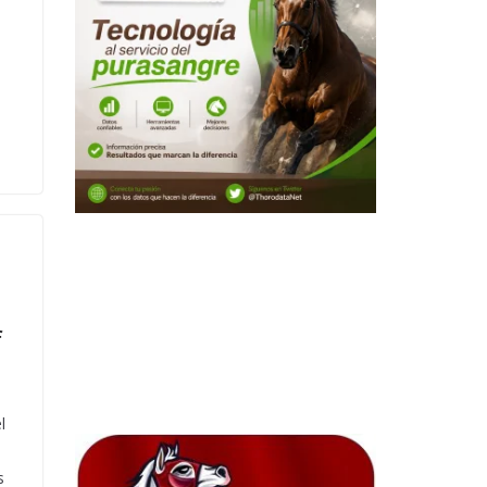
f
l
s