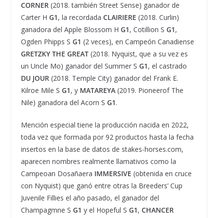
CORNER
(2018. también Street Sense) ganador de
Carter H
G1
, la recordada
CLAIRIERE
(2018. Curlin)
ganadora del Apple Blossom H
G1
, Cotillion S
G1
,
Ogden Phipps S
G1
(2 veces), en Campeón Canadiense
GRETZKY THE GREAT
(2018. Nyquist, que a su vez es
un Uncle Mo) ganador del Summer S
G1
, el castrado
DU JOUR
(2018. Temple City) ganador del Frank E.
Kilroe Mile S
G1
, y
MATAREYA
(2019. Pioneerof The
Nile) ganadora del Acorn S
G1
.
Mención especial tiene la producción nacida en 2022,
toda vez que formada por 92 productos hasta la fecha
insertos en la base de datos de stakes-horses.com,
aparecen nombres realmente llamativos como la
Campeoan Dosañaera
IMMERSIVE
(obtenida en cruce
con Nyquist) que ganó entre otras la Breeders’ Cup
Juvenile Fillies el año pasado, el ganador del
Champagmne S
G1
y el Hopeful S
G1
,
CHANCER