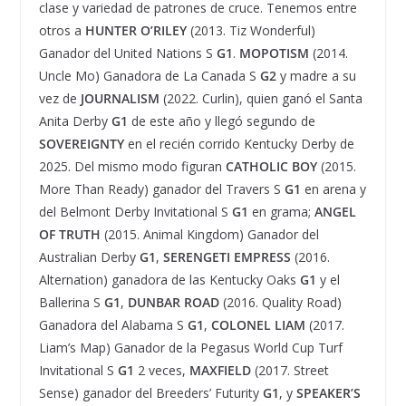
clase y variedad de patrones de cruce. Tenemos entre
otros a
HUNTER O’RILEY
(2013. Tiz Wonderful)
Ganador del United Nations S
G1
.
MOPOTISM
(2014.
Uncle Mo) Ganadora de La Canada S
G2
y madre a su
vez de
JOURNALISM
(2022. Curlin), quien ganó el Santa
Anita Derby
G1
de este año y llegó segundo de
SOVEREIGNTY
en el recién corrido Kentucky Derby de
2025. Del mismo modo figuran
CATHOLIC BOY
(2015.
More Than Ready) ganador del Travers S
G1
en arena y
del Belmont Derby Invitational S
G1
en grama;
ANGEL
OF TRUTH
(2015. Animal Kingdom) Ganador del
Australian Derby
G1
,
SERENGETI EMPRESS
(2016.
Alternation) ganadora de las Kentucky Oaks
G1
y el
Ballerina S
G1
,
DUNBAR ROAD
(2016. Quality Road)
Ganadora del Alabama S
G1
,
COLONEL LIAM
(2017.
Liam’s Map) Ganador de la Pegasus World Cup Turf
Invitational S
G1
2 veces,
MAXFIELD
(2017. Street
Sense) ganador del Breeders’ Futurity
G1
, y
SPEAKER’S