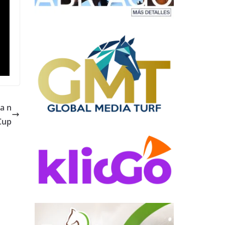
la n
Cup