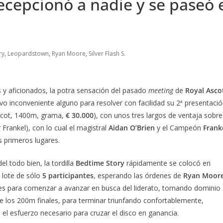
epcionó a nadie y se paseó 
ry
,
Leopardstown
,
Ryan Moore
,
Silver Flash S.
y aficionados, la potra sensación del pasado
meeting
de
Royal Asco
uvo inconveniente alguno para resolver con facilidad su 2ª presentaci
scot, 1400m, grama,
€
30.000
), con unos tres largos de ventaja sobre
 Frankel), con lo cual el magistral
Aidan O’Brien
y el Campeón
Frank
s primeros lugares.
l todo bien, la tordilla
Bedtime Story
rápidamente se colocó en
 lote de sólo
5 participantes
, esperando las órdenes de
Ryan Moor
les para comenzar a avanzar en busca del liderato, tomando dominio
e los 200m finales, para terminar triunfando confortablemente,
 el esfuerzo necesario para cruzar el disco en ganancia.