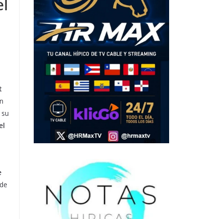
el
t
ón
 su
el
e
 de