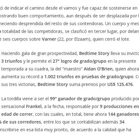
ó de indicar el camino desde el vamos y fue capaz de sostenerse en 
mostrando buen comportamiento, aun después de ser desplazada por 
eciendo desprendida del resto de sus contendoras. Un cuerpo y me
 totalidad de las competidoras, se clasificó en tercer lugar, por delan
e seis cuerpos sobre
Varner
(22, por Elzaam), quien cerró el lote.
Haciendo gala de gran prospectividad,
Bedtime Story
lleva su invict
3 triunfos
y le permite el
27° logro de grado/grupo
en la presente
temporada a su cuadra, la del “maestro”
Aidan O’Brien
, quien ahora
aumenta su récord a
1.002 triunfos en pruebas de grado/grupo
. 
sus tres victorias,
Bedtime Story
suma premios por
US$ 125.476
.
La tordilla viene a ser el
99° ganador de grado/grupo
producido por
sensacional
Frankel
, a la fecha, responsable por
9 producciones en
edad de correr
, con las cuales, en total, tiene ahora
144 ganadores
% de sus corredores
, entre los que se contabilizan además
34
scribirse en esa lista muy pronto, de acuerdo a la calidad que ha