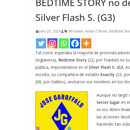
BEDTIME STORY no dec
Silver Flash S. (G3)
julio 25, 2024
#Frankel
,
Aidan O'Brien
,
Bedtime Sto
Tal como esperaba la mayoría de pronosticadores 
(Inglaterra),
Bedtime Story
(22, por Frankel) no t
pública, imponiéndose en el
Silver Flash S.
(
G3
, A
escolta, su compañera de establo
Exactly
(22, por
(08, por Galileo), anotaron sus nombres en los do
Aunque no largó de
tercer lugar
en el
en los 400m fina
las acciones desd
haciendo tan sólo