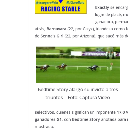
Exactly
se encarg
lugar de placé, 
ganadora, perman
atrás,
Barnavara
(22, por Calyx), irlandesa como la
de
Senna’s Girl
(22, por Arizona), que sacó más d
Bedtime Story alargó su invicto a tres
triunfos – Foto: Captura Video
selectivos
, quienes significan un imponente
17,0 
ganadores G1
, con
Bedtime Story
anotada para in
mostrado.