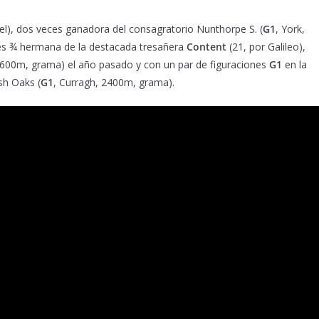
el), dos veces ganadora del consagratorio Nunthorpe S. (
G1
, York,
s ¾ hermana de la destacada tresañera
Content
(21, por Galileo),
1600m, grama) el año pasado y con un par de figuraciones
G1
en la
ish Oaks (
G1
, Curragh, 2400m, grama).