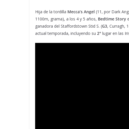
Hija de la tordilla
Mecca’s Angel
(11, por Dark Ang
1100m, grama), a los 4 y 5 años,
Bedtime Story
e
ganadora del Staffordstown Stid S. (
G3
, Curragh, 
actual temporada, incluyendo su
2°
lugar en las Ir