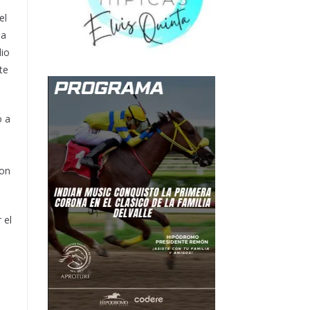
el
la
dio
te
o a
Con
 el