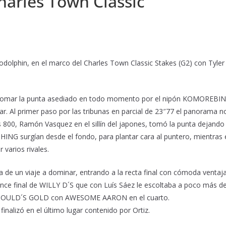
arles Town Classic
 Godolphin, en el marco del Charles Town Classic Stakes (G2) con Tyler
 tomar la punta asediado en todo momento por el nipón KOMOREBI
Al primer paso por las tribunas en parcial de 23″77 el panorama n
os 800, Ramón Vasquez en el sillín del japones, tomó la punta dejando
HING surgían desde el fondo, para plantar cara al puntero, mientras 
varios rivales.
 de un viaje a dominar, entrando a la recta final con cómoda ventaja
vance final de WILLY D´S que con Luís Sáez le escoltaba a poco más d
para GOULD´S GOLD con AWESOME AARON en el cuarto.
lizó en el último lugar contenido por Ortiz.