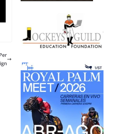
Per
ign