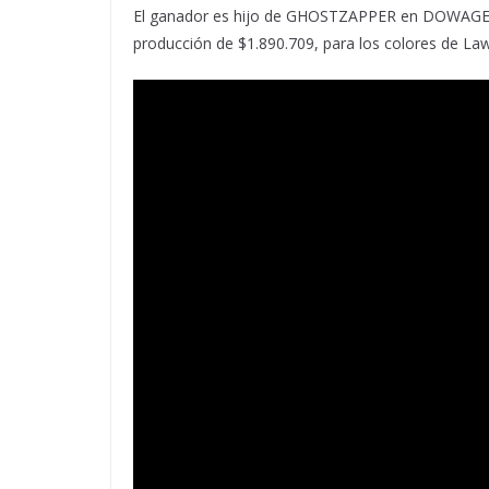
El ganador es hijo de GHOSTZAPPER en DOWAGER po
producción de $1.890.709, para los colores de L