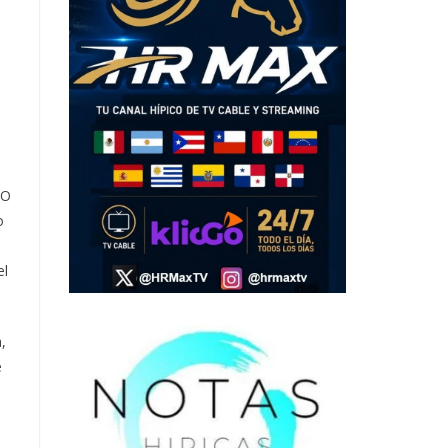
NO
o
el
,
e