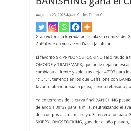
BANISHING gana el Ch
agosto 23, 2025
Juan Carlos Feijoó G.
Gran victoria la lograda por el alazán crianza del
Gaffalione en yunta con David Jacobson.
El favorito SKIPPYLONGSTOCKING salió raudo a
OMOIDE y TRADEMARK, que no le dejaban escapar. 
cambiaba al frente y solo tras dejar 47″97 para l
1:13″51, terrenos en los que Gaffalione con BANIS
favorito abandonaba la pelea, siendo rebasado por 
Ya en terrenos de la curva final BANISHING pasada
dejando 1:39″39 para la milla, neutralizando el a
dos cuerpos al cruzar la raya. El tercero fue 
SKIPPYLONGSTOCKING, ganador el año pasado, fina