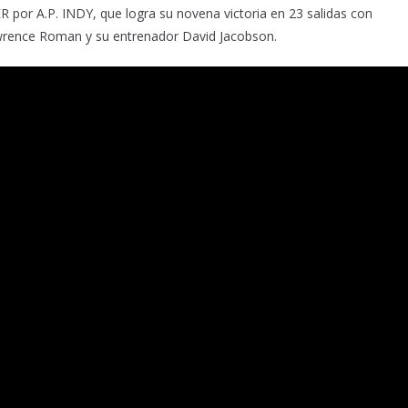
r A.P. INDY, que logra su novena victoria en 23 salidas con
awrence Roman y su entrenador David Jacobson.