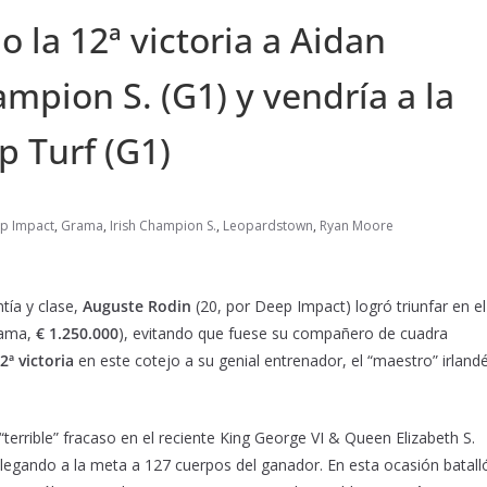
la 12ª victoria a Aidan
ampion S. (G1) y vendría a la
p Turf (G1)
p Impact
,
Grama
,
Irish Champion S.
,
Leopardstown
,
Ryan Moore
tía y clase,
Auguste Rodin
(20, por Deep Impact) logró triunfar en el
rama,
€
1.250.000
), evitando que fuese su compañero de cuadra
2
ª victoria
en este cotejo a su genial entrenador, el “maestro” irland
“terrible” fracaso en el reciente King George VI & Queen Elizabeth S.
llegando a la meta a 127 cuerpos del ganador. En esta ocasión batall