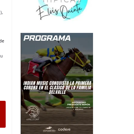
l
),
de
su