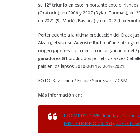
su
12° triunfo
en este importante cotejo irlandés,
(
Oratorio
), en 2006 y 2007 (
Dylan Thomas
), en 2
en 2021 (
St Mark’s Basílica
) y en 2022 (
Luxemnb
Perteneciente a la última producción del Crack j
Alzao), el vistoso
Auguste Rodin
añade otro gran 
origen japonés
que cuenta con un ganador del
E
ganadores G1
producidos por el dos veces Cabal
país en los lapsos
2010-2014
&
2016-2021
.
FOTO: Kaz Ishida / Eclipse Sportswire / CSM
Más información en:
LEOPARDSTOWN (Irlanda): ¡De vuelta
IRISH CHAMPION S. (G1) y tiene tick