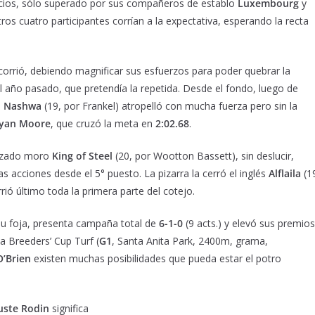
inicios, sólo superado por sus compañeros de establo
Luxembourg
y
tros cuatro participantes corrían a la expectativa, esperando la recta
orrió, debiendo magnificar sus esfuerzos para poder quebrar la
l año pasado, que pretendía la repetida. Desde el fondo, luego de
a
Nashwa
(19, por Frankel) atropelló con mucha fuerza pero sin la
yan Moore
, que cruzó la meta en
2:02.68
.
otizado moro
King of Steel
(20, por Wootton Bassett), sin deslucir,
as acciones desde el 5° puesto. La pizarra la cerró el inglés
Alflaila
(1
ó último toda la primera parte del cotejo.
u foja, presenta campaña total de
6-1-0
(9 acts.) y elevó sus premios
a Breeders’ Cup Turf (
G1
, Santa Anita Park, 2400m, grama,
O’Brien
existen muchas posibilidades que pueda estar el potro
uste Rodin
significa