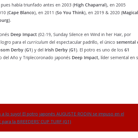
 pues había triunfado antes en 2003 (
High Chaparral
), en 2005
010 (
Cape Blanco
), en 2011 (
So You Think
), en 2019 & 2020 (
Magica
ourg
).
aponés
Deep Impact
(02-19, Sunday Silence en Wind in her Hair, por
logro para el
curriculum
del espectacular padrillo, el único
semental 
psom Derby
(
G1
) y del
Irish Derby
(
G1
). El potro es uno de los
61
lo del Año y Triplecoronado japonés
Deep Impact
, líder semental en 
 a lo suyo! El potro japonés AUGUSTE RODIN se impuso en el
et para la BREEDERS’ CUP TURF (G1)