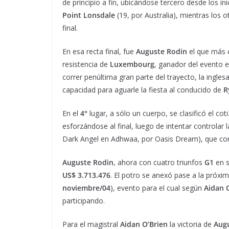
de principio a fin, ubicándose tercero desde los 
Point Lonsdale
(19, por Australia), mientras los o
final.
En esa recta final, fue
Auguste Rodin
el que más c
resistencia de
Luxembourg
, ganador del evento e
correr penúltima gran parte del trayecto, la ingles
capacidad para aguarle la fiesta al conducido de
R
En el
4°
lugar, a sólo un cuerpo, se clasificó el c
esforzándose al final, luego de intentar controlar l
Dark Angel en Adhwaa, por Oasis Dream), que corri
Auguste Rodin
, ahora con cuatro triunfos
G1
en s
US$ 3.713.476
. El potro se anexó pase a la próxim
noviembre/04
), evento para el cual según
Aidan 
participando.
Para el magistral
Aidan O’Brien
la victoria de
Aug