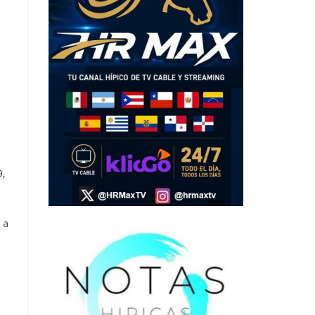
9,
 a