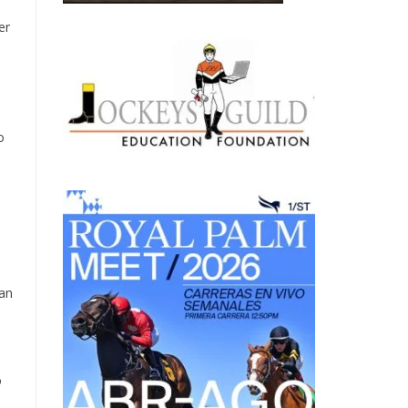
er
o
ran
ó