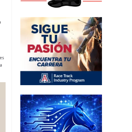
a
tes
la