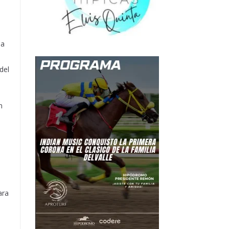
da
del
n
ara