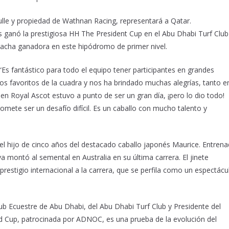
lle y propiedad de Wathnan Racing, representará a Qatar.
s ganó la prestigiosa HH The President Cup en el Abu Dhabi Turf Club
racha ganadora en este hipódromo de primer nivel.
“Es fantástico para todo el equipo tener participantes en grandes
los favoritos de la cuadra y nos ha brindado muchas alegrías, tanto e
en Royal Ascot estuvo a punto de ser un gran día, ¡pero lo dio todo!
mete ser un desafío difícil. Es un caballo con mucho talento y
el hijo de cinco años del destacado caballo japonés Maurice. Entren
a montó al semental en Australia en su última carrera. El jinete
estigio internacional a la carrera, que se perfila como un espectácu
Club Ecuestre de Abu Dhabi, del Abu Dhabi Turf Club y Presidente del
 Cup, patrocinada por ADNOC, es una prueba de la evolución del