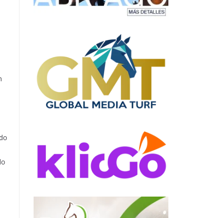
n
ado
lo