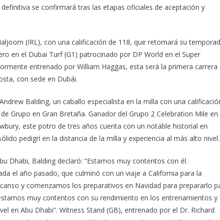
 definitiva se confirmará tras las etapas oficiales de aceptación y
Maljoom (IRL), con una calificación de 118, que retomará su tempora
cero en el Dubai Turf (G1) patrocinado por DP World en el Super
iormente entrenado por William Haggas, esta será la primera carrera 
osta, con sede en Dubái.
ndrew Balding, un caballo especialista en la milla con una calificació
 de Grupo en Gran Bretaña. Ganador del Grupo 2 Celebration Mile en
ry, este potro de tres años cuenta con un notable historial en
ido pedigrí en la distancia de la milla y experiencia al más alto nivel.
 Abu Dhabi, Balding declaró: “Estamos muy contentos con él.
a el año pasado, que culminó con un viaje a California para la
scanso y comenzamos los preparativos en Navidad para prepararlo p
estamos muy contentos con su rendimiento en los entrenamientos y
vel en Abu Dhabi”. Witness Stand (GB), entrenado por el Dr. Richard