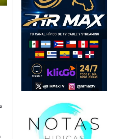
b
a
s