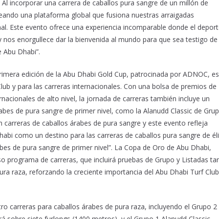
Al incorporar una carrera de caballos pura sangre de un millón de
eando una plataforma global que fusiona nuestras arraigadas
onal. Este evento ofrece una experiencia incomparable donde el depor
, y nos enorgullece dar la bienvenida al mundo para que sea testigo de
e Abu Dhabi”.
 primera edición de la Abu Dhabi Gold Cup, patrocinada por ADNOC, es
lub y para las carreras internacionales. Con una bolsa de premios de
rnacionales de alto nivel, la jornada de carreras también incluye un
abes de pura sangre de primer nivel, como la Alanudd Classic de Gru
en carreras de caballos árabes de pura sangre y este evento refleja
habi como un destino para las carreras de caballos pura sangre de éli
abes de pura sangre de primer nivel”. La Copa de Oro de Abu Dhabi,
 programa de carreras, que incluirá pruebas de Grupo y Listadas ta
ra raza, reforzando la creciente importancia del Abu Dhabi Turf Club
o carreras para caballos árabes de pura raza, incluyendo el Grupo 2
á sobre siete furlongs (1400 metros), y el Grupo 1 Alanudd Classic,