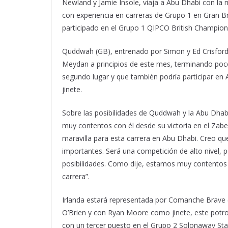
Newland y Jamie Insole, viaja a Abu Dhabi con la m
con experiencia en carreras de Grupo 1 en Gran Br
participado en el Grupo 1 QIPCO British Champions
Quddwah (GB), entrenado por Simon y Ed Crisford
Meydan a principios de este mes, terminando poc
segundo lugar y que también podría participar en
jinete.
Sobre las posibilidades de Quddwah y la Abu Dha
muy contentos con él desde su victoria en el Zab
maravilla para esta carrera en Abu Dhabi. Creo qu
importantes. Será una competición de alto nivel, 
posibilidades. Como dije, estamos muy contentos
carrera”.
Irlanda estará representada por Comanche Brave (
O’Brien y con Ryan Moore como jinete, este potr
con un tercer puesto en el Grupo 2 Solonaway St