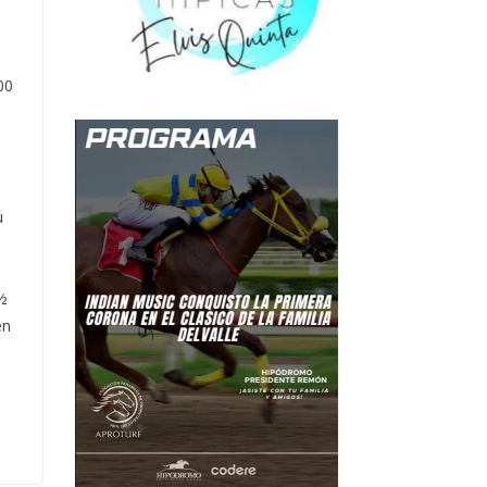
00
u
 ½
en