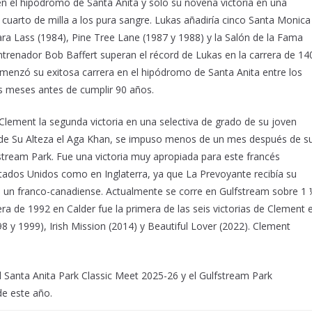
 en el hipódromo de Santa Anita y solo su novena victoria en una
 cuarto de milla a los pura sangre. Lukas añadiría cinco Santa Monica
ra Lass (1984), Pine Tree Lane (1987 y 1988) y la Salón de la Fama
 entrenador Bob Baffert superan el récord de Lukas en la carrera de 14
menzó su exitosa carrera en el hipódromo de Santa Anita entre los
es meses antes de cumplir 90 años.
lement la segunda victoria en una selectiva de grado de su joven
d de Su Alteza el Aga Khan, se impuso menos de un mes después de s
fstream Park. Fue una victoria muy apropiada para este francés
tados Unidos como en Inglaterra, ya que La Prevoyante recibía su
un franco-canadiense. Actualmente se corre en Gulfstream sobre 1
era de 1992 en Calder fue la primera de las seis victorias de Clement 
98 y 1999), Irish Mission (2014) y Beautiful Lover (2022). Clement
 Santa Anita Park Classic Meet 2025-26 y el Gulfstream Park
de este año.