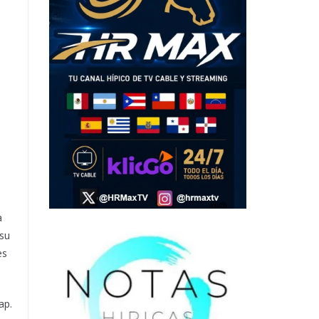
a
 su
es
ap.