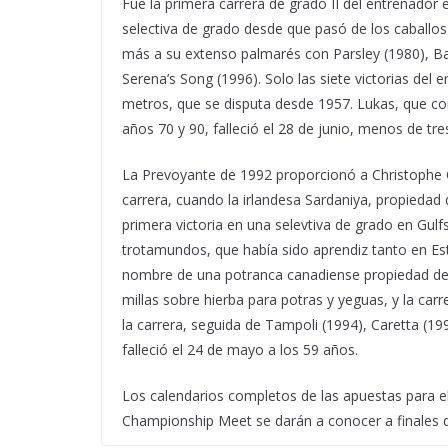
Fue la primera carrera de grado II del entrenador
selectiva de grado desde que pasó de los caballos
más a su extenso palmarés con Parsley (1980), Ba
Serena’s Song (1996). Solo las siete victorias del
metros, que se disputa desde 1957. Lukas, que co
años 70 y 90, falleció el 28 de junio, menos de tr
La Prevoyante de 1992 proporcionó a Christophe C
carrera, cuando la irlandesa Sardaniya, propieda
primera victoria en una selevtiva de grado en Gul
trotamundos, que había sido aprendiz tanto en Es
nombre de una potranca canadiense propiedad de 
millas sobre hierba para potras y yeguas, y la carr
la carrera, seguida de Tampoli (1994), Caretta (19
falleció el 24 de mayo a los 59 años.
Los calendarios completos de las apuestas para el
Championship Meet se darán a conocer a finales 