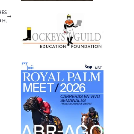
HES
 H.