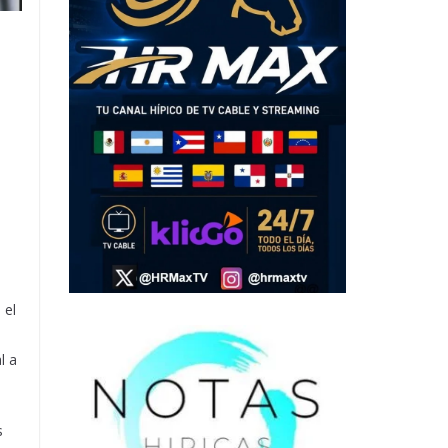
a
 el
l a
s