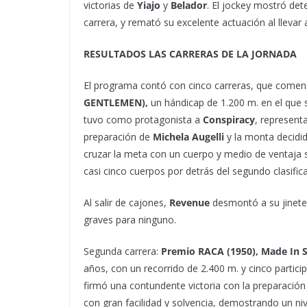
victorias de
Yiajo
y
Belador
. El jockey mostró de
carrera, y remató su excelente actuación al llevar
RESULTADOS LAS CARRERAS DE LA JORNADA
El programa contó con cinco carreras, que comenz
GENTLEMEN)
,
un hándicap de 1.200 m. en el que 
tuvo como protagonista a
Conspiracy
, represent
preparación de
Michela Augelli
y la monta decidi
cruzar la meta con un cuerpo y medio de ventaja
casi cinco cuerpos por detrás del segundo clasific
Al salir de cajones,
Revenue
desmontó a su jinete
graves para ninguno.
Segunda carrera:
Premio RACA (1950), Made In 
años, con un recorrido de 2.400 m. y cinco partic
firmó una contundente victoria con la preparació
con gran facilidad y solvencia, demostrando un niv