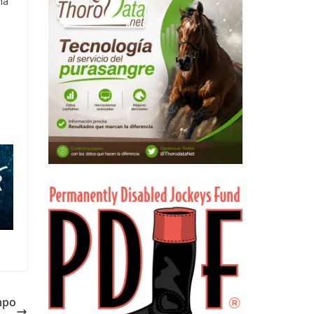
na
mpo