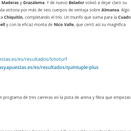
s
Maderas
y
Grazalema
. Y de nuevo
Belador
volvió a dejar claro su
oda victoria por más de seis cuerpos de ventaja sobre
Almansa
. Algo
eta
Chiquitín
, completando el trío. Un triunfo que suma para la
Cuadr
ell
y con la eficaz monta de
Nico Valle
, que cerró así su magnífica
S
stas.es/es/resultados/lototurf
asyapuestas.es/es/resultados/quintuple-plus
 programa de tres carreras en la pista de arena y fibra que empezar