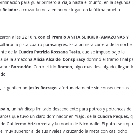
terminación para guiar primero a
Yiajo
hasta el triunfo, en la segunda
 a
Belador
a cruzar la meta en primer lugar, en la última prueba.
aron a las 22:10 h.
con el
Premio
ANITA SLIKKER (AMAZONAS Y
saltaron a pista cuatro purasangres. Esta primera carrera de la noche
ante de la
Cuadra Patrizia Rossana Testa
, que se impuso bajo la
da de la amazona
Alicia Alcalde
.
Conspiracy
dominó el tramo final p
 sobre
Borondón
. Cerró el trío
Romeo
, algo más descolgado, llegand
ado.
, el gentleman
Jesús Borrego
, afortunadamente sin consecuencias
Spain,
un hándicap limitado descendiente para potros y potrancas de
ipantes que tuvo un claro dominador en
Yiajo
, de la
Cuadra Peques
, 
n de
Guillermo Arizkorreta
y la monta de
Nico Valle
. El potro se imp
el muy superior al de sus rivales y cruzando la meta con casi ocho