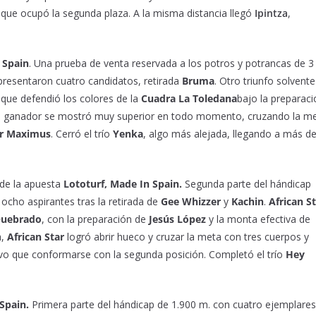
 que ocupó la segunda plaza. A la misma distancia llegó
Ipintza
,
 Spain
. Una prueba de venta reservada a los potros y potrancas de 3
 presentaron cuatro candidatos, retirada
Bruma
. Otro triunfo solvente
 que defendió los colores de la
Cuadra La Toledana
bajo la preparaci
. El ganador se mostró muy superior en todo momento, cruzando la m
r Maximus
. Cerró el trío
Yenka
, algo más alejada, llegando a más d
de la apuesta
Lototurf, Made In Spain.
Segunda
parte del hándicap
 ocho aspirantes tras la retirada de
Gee Whizzer
y
Kachin
.
African S
uebrado
, con la preparación de
Jesús López
y la monta efectiva de
a,
African Star
logró abrir hueco y cruzar la meta con tres cuerpos y
uvo que conformarse con la segunda posición. Completó el trío
Hey
Spain.
Primera parte del hándicap de 1.900 m. con cuatro ejemplares