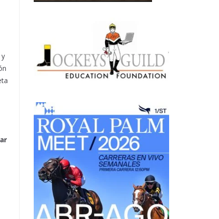
 y
ón
eta
e
tar