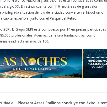
rimonio Histó
rico Nacional
y sus tribunas están consideradas como u
 del siglo XX. El recinto cuenta con 110 hectáreas de gran valor
a privilegiada situación dentro de la ciudad convierten al hipódromo
la capital españ
ola
, junto con el Parque del Retiro.
o SEPI. El Grupo SEPI está compuesto por 14 empresas participadas
85.000 profesionales. Además, tiene una fundació
n, as
í como
añías e indirecta en má
s de 100.
utiva el
Pleasant Acres Stallions concluye con éxito la te