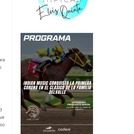
ara
o
 3
que
uso