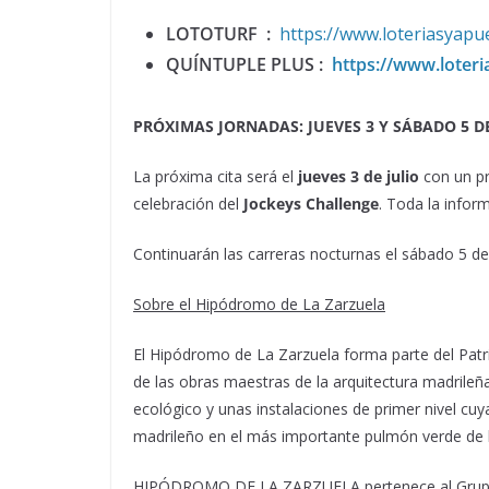
LOTOTURF
:
https://www.loteriasyapue
QUÍNTUPLE PLUS
:
https://www.loteri
PRÓXIMAS JORNADAS: JUEVES 3 Y SÁBADO 5 D
La próxima cita será el
jueves 3 de julio
con un pr
celebración del
Jockeys Challenge
. Toda la infor
Continuarán las carreras nocturnas el sábado 5 de j
Sobre el Hipódromo de La Zarzuela
El Hipódromo de La Zarzuela forma parte del Pat
de las obras maestras de la arquitectura madrileña
ecológico y unas instalaciones de primer nivel cuy
madrileño en el má
s importante
pulm
ón verde de 
HIP
ÓDROMO DE LA ZARZUELA
pertenece al Grup