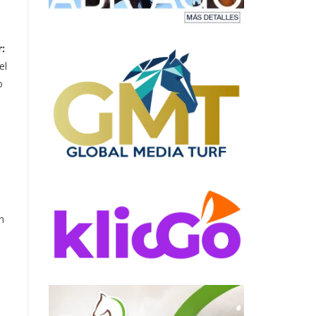
:
el
o
n