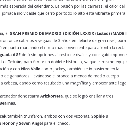
más esperada del calendario. La pasión por las carreras, el calor del
a jornada inolvidable que cerró por todo lo alto esta vibrante primera
ía, el
GRAN PREMIO DE MADRID EDICIÓN LXXXIX (Listed) (MADE 
taron once caballos y yeguas de 3 años en delante de gran nivel, para
ó en punta marcando el ritmo más conveniente para afronta la recta
guada AGF
dejó sin opciones al resto de rivales y consiguió imponer
rito,
Tetuán,
para firmar un doblete histórico, ya que el mismo equip
ración y con
Nico Valle
como jockey, también se impusieron en la
io de ganadores, llevándose el bronce a menos de medio cuerpo
una cabeza, dando como resultado una magnífica y emocionante llega
ntrenador donostiarra
Arizkorreta,
que se logró ensillar a tres
Bearnas.
acek
también triunfaron, ambos con dos victorias.
Sophie´s
de Honor
y
Seven Angel
para el checo
.