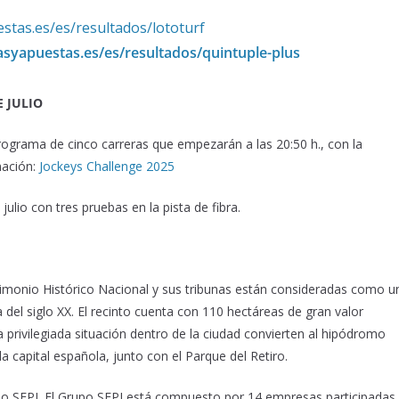
stas.es/es/resultados/lototurf
asyapuestas.es/es/resultados/quintuple-plus
E JULIO
ograma de cinco carreras que empezarán a las 20:50 h., con la
mación:
Jockeys Challenge 2025
ulio con tres pruebas en la pista de fibra.
rimonio Histó
rico Nacional
y sus tribunas están consideradas como u
 del siglo XX. El recinto cuenta con 110 hectáreas de gran valor
a privilegiada situación dentro de la ciudad convierten al hipódromo
la capital españ
ola
, junto con el Parque del Retiro.
o SEPI. El Grupo SEPI está compuesto por 14 empresas participadas