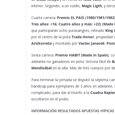
interior. Segundo, a un cuello,
Magic Ligth
, y terc
Cuarta carrera:
Premio EL PAÍS (1980/1981/198
Tres años: +16; Cuatro años y más: +22) (Made i
que participarán ocho purasangres, retirado
King 
por el centro de la pista
Trade Honor
, propiedad 
Arizkorreta
y montado por
Vaclav Janacek
.
Ponc
Sexta carrera:
Premio HABIT (Made in Spain)
, c
adelante no ganadores en pista. Victoria fácil de
B
Mendizábal
en la silla. Más de tres cuerpos por d
Para terminar la jornada se disputó la séptima carr
hándicap para ejemplares de 3 años en adelante, s
complicado, para dar el triunfo a la
Cuadra Rapie
escoltaron en el podio.
INFORMACIÓN RESULTADOS APUESTAS HÍPICA