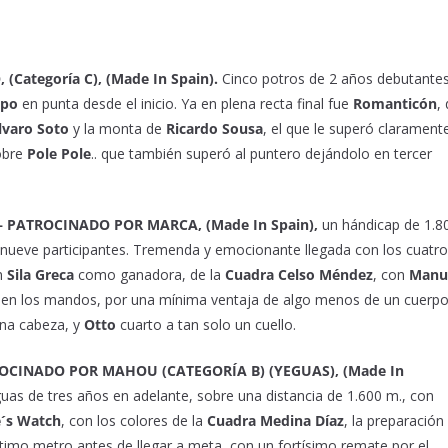
Categoría C), (Made In Spain).
Cinco potros de 2 años debutante
opo
en punta desde el inicio. Ya en plena recta final fue
Romanticón
,
lvaro Soto
y la monta de
Ricardo Sousa
, el que le superó clarament
sobre
Pole Pole
.. que también superó al puntero dejándolo en tercer
 – PATROCINADO POR MARCA, (Made In Spain),
un hándicap de 1.8
 nueve participantes. Tremenda y emocionante llegada con los cuatro
on
Sila Greca
como ganadora, de la
Cuadra Celso Méndez
, con
Manu
en los mandos, por una mínima ventaja de algo menos de un cuerp
una cabeza, y
Otto
cuarto a tan solo un cuello.
ROCINADO POR MAHOU (CATEGORÍA B) (YEGUAS), (Made In
uas de tres años en adelante, sobre una distancia de 1.600 m., con
´s Watch
, con los colores de la
Cuadra Medina Díaz
, la preparación
último metro antes de llegar a meta, con un fortísimo remate por el