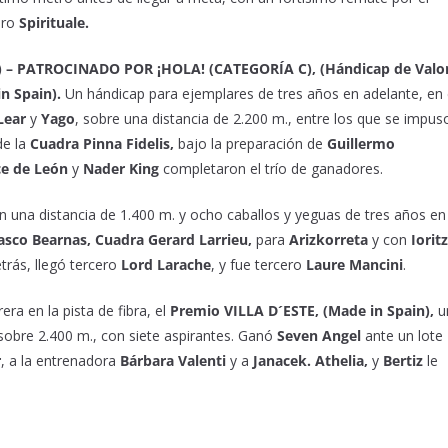
ero
Spirituale.
2) – PATROCINADO POR ¡HOLA!
(CATEGORÍA C),
(Hándicap de Valor
n Spain).
Un hándicap para ejemplares de tres años en adelante, en 
Lear
y
Yago
, sobre una distancia de 2.200 m., entre los que se impus
de la
Cuadra Pinna Fidelis,
bajo la preparación de
Guillermo
e de León
y
Nader King
completaron el trío de ganadores.
on una distancia de 1.400 m. y ocho caballos y yeguas de tres años en
asco Bearnas, Cuadra Gerard
Larrieu,
para
Arizkorreta
y con
Ioritz
etrás, llegó tercero
Lord Larache
, y fue tercero
Laure Mancini
.
era en la pista de fibra, el
Premio VILLA D´ESTE, (Made in Spain),
u
obre 2.400 m., con siete aspirantes.
Ganó
Seven Angel
ante un lote
r
, a la entrenadora
Bárbara Valenti
y a
Janacek. Athelia,
y
Bertiz
le
S