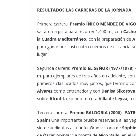
RESULTADOS LAS CARRERAS DE LA JORNADA
Primera carrera:
Premio ÍÑIGO MÉNDEZ DE VIGO, (
saltaron a pista para recorrer 1.400 m., con
Cach
la
Cuadra Mediterráneo
, con la preparación de
Á
para ganar por casi cuatro cuerpos de distancia 
lugar.
Segunda carrera:
Premio EL SEÑOR (1977/1978)
m. para ejemplares de tres años en adelante, con
primeros clasificados muy juntos, que terminó c
Álvarez
como entrenador y con
Denisa Sikorova
sobre
Afrodita
, siendo tercera
Villa de Leyva
, a 
Tercera carrera:
Premio BALDORIA (2006)- PAT
Spain)
Una importante prueba reservada a las yeg
siete candidatas al triunfo. Gran victoria de
Sophie
de
Óscar Anaya
y la monta de
Nico Valle
, en el 