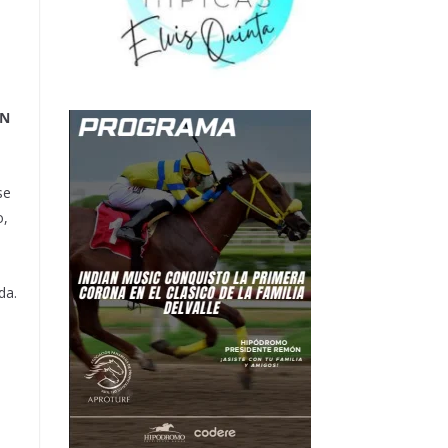
IN
se
o,
da.