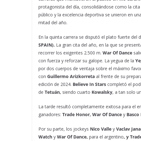
protagonista del día, consolidándose como la cita 
público y la excelencia deportiva se unieron en un
mitad del año.
En la quinta carrera se disputó el plato fuerte del d
SPAIN).
La gran cita del año, en la que se presen
recorrer los exigentes 2.500 m.
War Of Dance
sali
con fuerza y reforzar su galope. La yegua de la
Ye
por dos cuerpos de ventaja sobre el máximo favo
con
Guillermo Arizkorreta
al frente de su prepa
edición de 2024.
Believe In Stars
completó el pod
de
Tetuán,
siendo cuarto
Kowalsky
, a tan solo 
La tarde resultó completamente exitosa para el e
ganadores:
Trade Honor, War Of Dance
y
Basco 
Por su parte, los jockeys
Nico Valle
y
Vaclav Jan
Watch
y
War Of Dance,
para el argentino
, y Tra