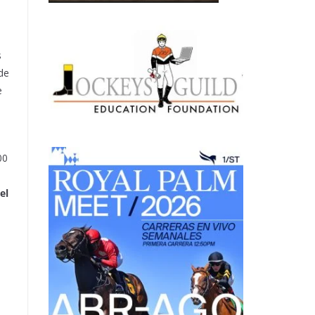
s
 de
e
00
el
o