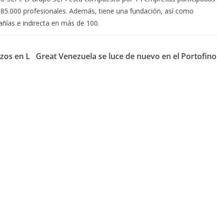
85.000 profesionales. Además, tiene una fundació
n, as
í como
añías e indirecta en má
s de 100.
izos en L
Great Venezuela se luce de nuevo en el Portofino